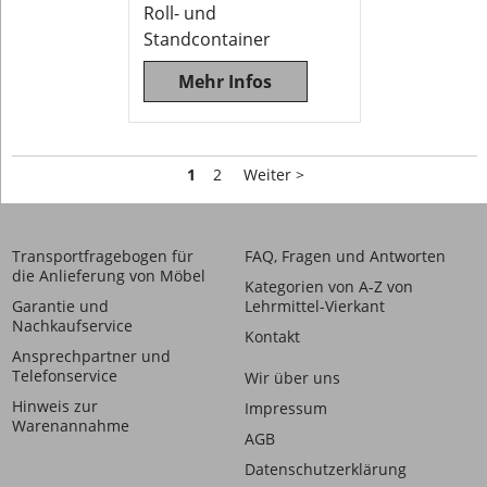
Roll- und
Standcontainer
Mehr Infos
1
2
Weiter >
Transportfragebogen für
FAQ, Fragen und Antworten
die Anlieferung von Möbel
Kategorien von A-Z von
Garantie und
Lehrmittel-Vierkant
Nachkaufservice
Kontakt
Ansprechpartner und
Telefonservice
Wir über uns
Hinweis zur
Impressum
Warenannahme
AGB
Datenschutzerklärung