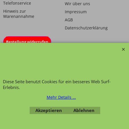
Telefonservice
Wir über uns
Hinweis zur
Impressum
Warenannahme
AGB
Datenschutzerklärung
Bestellung widerrufen
Übersicht
Kategorien
,
Kontaktformular
,
Impressum
,
AGB
,
Datenschutz
Diese Seite benutzt Cookies für ein besseres Web Surf-
Erlebnis.
Mehr Details ...
Akzeptieren
Ablehnen
WebShop erstellt mit ShopFactory Shop Software.