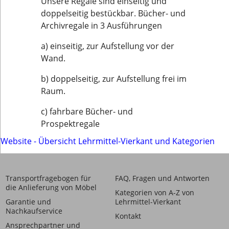
Unsere Regale sind einseitig und
doppelseitig bestückbar. Bücher- und
Archivregale in 3 Ausführungen
a) einseitig, zur Aufstellung vor der
Wand.
b) doppelseitig, zur Aufstellung frei im
Raum.
c) fahrbare Bücher- und
Prospektregale
Website - Übersicht Lehrmittel-Vierkant und Kategorien
Transportfragebogen für
FAQ, Fragen und Antworten
die Anlieferung von Möbel
Kategorien von A-Z von
Garantie und
Lehrmittel-Vierkant
Nachkaufservice
Kontakt
Ansprechpartner und