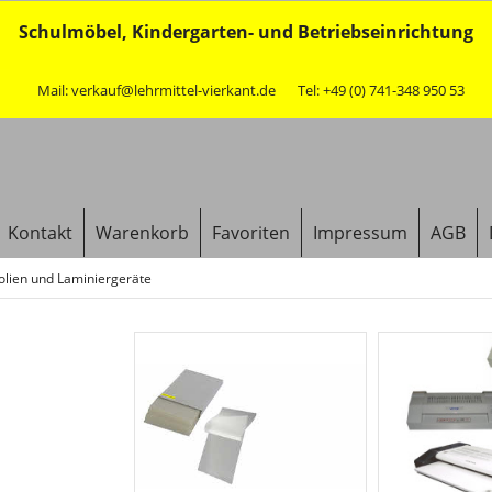
Schulmöbel, Kindergarten- und Betriebseinrichtung
Mail: verkauf@lehrmittel-vierkant.de
Tel: +49 (0) 741-348 950 53
Kontakt
Warenkorb
Favoriten
Impressum
AGB
olien und Laminiergeräte