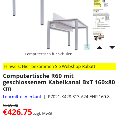
Computertisch für Schulen
Hinweis: Hier bekommen Sie Webshop-Rabatt!!
Computertische R60 mit
geschlossenem Kabelkanal BxT 160x80
cm
Lehrmittel-Vierkant
P7021-K428-313-A24-EHR 160-8
€
569.00
€
426.75
zzgl. MwSt