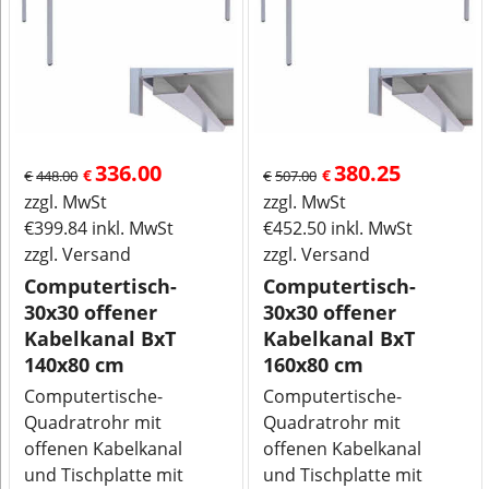
336.00
380.25
€
€
€
448.00
€
507.00
zzgl. MwSt
zzgl. MwSt
€
399.84
inkl. MwSt
€
452.50
inkl. MwSt
zzgl. Versand
zzgl. Versand
Computertisch-
Computertisch-
30x30 offener
30x30 offener
Kabelkanal BxT
Kabelkanal BxT
140x80 cm
160x80 cm
Computertische-
Computertische-
Quadratrohr mit
Quadratrohr mit
offenen Kabelkanal
offenen Kabelkanal
und Tischplatte mit
und Tischplatte mit