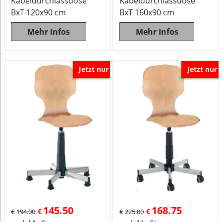
Kabeldurchlassdose
Kabeldurchlassdose
BxT 120x90 cm
BxT 160x90 cm
Mehr Infos
Mehr Infos
Jetzt nur
Jetzt nur
145.50
168.75
€
€
€
194.00
€
225.00