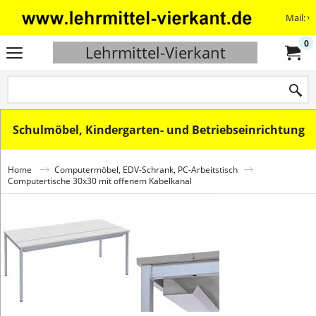
Mail: v
0
Lehrmittel-Vierkant
Schulmöbel, Kindergarten- und Betriebseinrichtung
Home
Computermöbel, EDV-Schrank, PC-Arbeitstisch
Computertische 30x30 mit offenem Kabelkanal