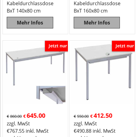
Kabeldurchlassdose
Kabeldurchlassdose
BxT 140x80 cm
BxT 160x80 cm
Mehr Infos
Mehr Infos
Jetzt nur
Jetzt nur
645.00
412.50
€
€
€
860.00
€
550.00
zzgl. MwSt
zzgl. MwSt
€
767.55
inkl. MwSt
€
490.88
inkl. MwSt