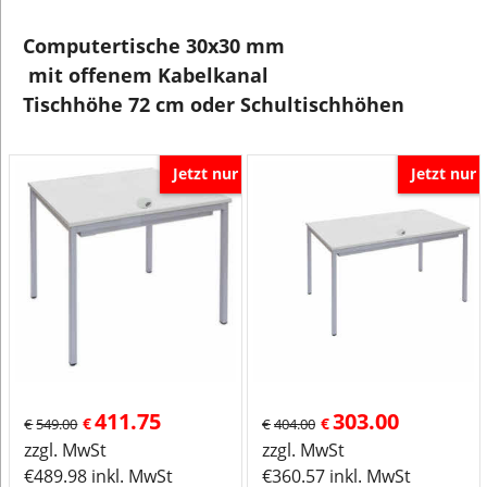
Computertische 30x30 mm
mit offenem Kabelkanal
Tischhöhe 72 cm oder Schultischhöhen
Jetzt nur
Jetzt nur
411.75
303.00
€
€
€
549.00
€
404.00
zzgl. MwSt
zzgl. MwSt
€
489.98
inkl. MwSt
€
360.57
inkl. MwSt