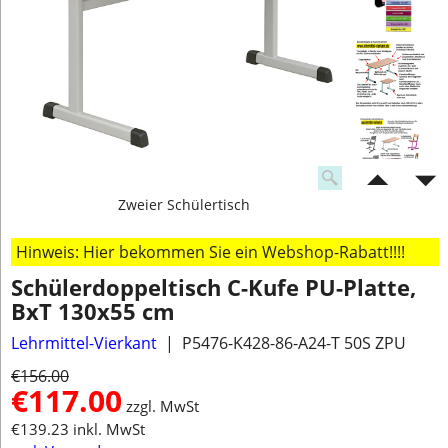
Zweier Schülertisch
Hinweis: Hier bekommen Sie ein Webshop-Rabatt!!!!
Schülerdoppeltisch C-Kufe PU-Platte,
BxT 130x55 cm
Lehrmittel-Vierkant
P5476-K428-86-A24-T 50S ZPU
€
156.00
€
117.00
zzgl. MwSt
€
139.23
inkl. MwSt