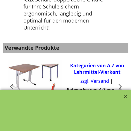
für Ihre Schule sichern –
ergonomisch, langlebig und
optimal für den modernen
Unterricht!
Verwandte Produkte
Kategorien von A-Z von
Lehrmittel-Vierkant
zzgl. Versand
K
ategorien von A-Z von Lehrmittel-Vierkant
Schulmöbel, Schultische,
Schülerstühle