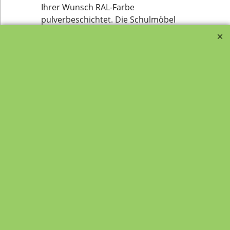
Ihrer Wunsch RAL-Farbe
pulverbeschichtet. Die Schulmöbel
sind robust für den Schulalltag
geeignet. Diese Schulmöbel, unsere
Schulstühle, finden ihren Einsatz in
öffentlichen Schulen und auch in
der Ganztagsschule. Diese
Schülermöbel d.h. unsere
Schülerstühle, gibt es mit Sitz und
Rücken aus Buche (natur lackiert oder
laminiert) bzw. als Luftpolsterstühle.
Zu diesem Klassenzimmermöbel gibt
es selbstverständlich den passenden
Lehrertisch bzw. Lehrerstuhl.
Website - Übersicht Kategorie
Schulmöbel wie Schultische,
Schülerstühle