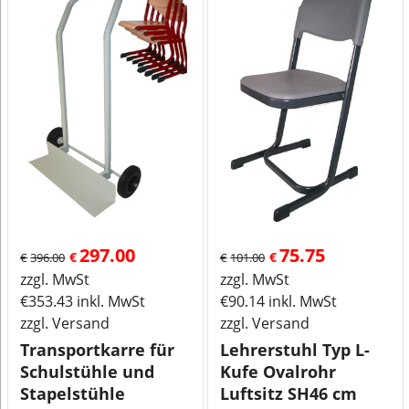
297.00
75.75
€
€
€
396.00
€
101.00
zzgl. MwSt
zzgl. MwSt
€
353.43
inkl. MwSt
€
90.14
inkl. MwSt
zzgl. Versand
zzgl. Versand
Transportkarre für
Lehrerstuhl Typ L-
Schulstühle und
Kufe Ovalrohr
Stapelstühle
Luftsitz SH46 cm