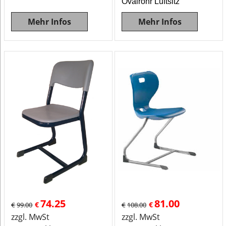
Ovalrohr Luftsitz
Mehr Infos
Mehr Infos
74.25
81.00
€
€
€
99.00
€
108.00
zzgl. MwSt
zzgl. MwSt