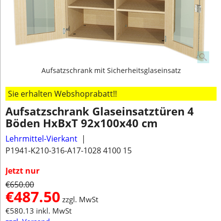
Aufsatzschrank mit Sicherheitsglaseinsatz
Sie erhalten Webshoprabatt!!
Aufsatzschrank Glaseinsatztüren 4
Böden HxBxT 92x100x40 cm
Lehrmittel-Vierkant
P1941-K210-316-A17-1028 4100 15
Jetzt nur
€
650.00
€
487.50
zzgl. MwSt
€
580.13
inkl. MwSt