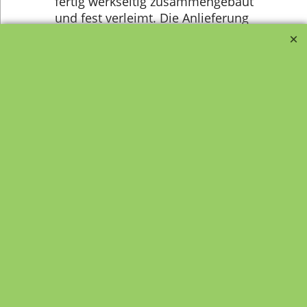
fertig werkseitig zusammengebaut
und fest verleimt. Die Anlieferung
wird schlüsselfertig frei
Verwendungsstelle an den
Bestimmungsort durchgeführt.
Sämtliche Verpackungs-,
Transport- und Logistikkosten
sind im Endpreis enthalten.
Verwandte Produkte