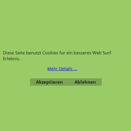
Schrank, Schränke mit
Aufsatzschränke und
Holzkorpus
Aufsatzregale ohne
Sockel Höhe 92 cm
zzgl. Versand
zzgl. Versand
Schrank, Schränke mit Holzkorpus
Aufsatzschränke und Regal mit und ohne Mittelwand mit
Offen ohne Türen, Flügeltüren, Schiebetüren
Höhe 92 cm, Breite 45 bis 120 cm und Tiefe 40 bis 60 cm.
Diese Seite benutzt Cookies für ein besseres Web Surf-
Erlebnis.
Mehr Details ...
Transportfragebogen für
FAQ, Fragen und Antworten
Akzeptieren
Ablehnen
die Anlieferung von Möbel
Kategorien von A-Z von
Garantie und
Lehrmittel-Vierkant
Nachkaufservice
Kontakt
Ansprechpartner und
Telefonservice
Wir über uns
Hinweis zur
Impressum
Warenannahme
AGB