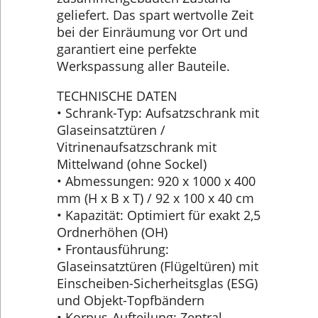
geliefert. Das spart wertvolle Zeit
bei der Einräumung vor Ort und
garantiert eine perfekte
Werkspassung aller Bauteile.
TECHNISCHE DATEN
• Schrank-Typ: Aufsatzschrank mit
Glaseinsatztüren /
Vitrinenaufsatzschrank mit
Mittelwand (ohne Sockel)
• Abmessungen: 920 x 1000 x 400
mm (H x B x T) / 92 x 100 x 40 cm
• Kapazität: Optimiert für exakt 2,5
Ordnerhöhen (OH)
• Frontausführung:
Glaseinsatztüren (Flügeltüren) mit
Einscheiben-Sicherheitsglas (ESG)
und Objekt-Topfbändern
• Korpus-Aufteilung: Zentral