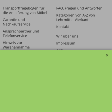
Transportfragebogen für
FAQ, Fragen und Antworten
die Anlieferung von Möbel
Kategorien von A-Z von
Garantie und
Lehrmittel-Vierkant
Nachkaufservice
Kontakt
Ansprechpartner und
Telefonservice
Wir über uns
Hinweis zur
Impressum
Warenannahme
AGB
Datenschutzerklärung
Bestellung widerrufen
Übersicht
Kategorien
,
Kontaktformular
,
Impressum
,
AGB
,
Datenschutz