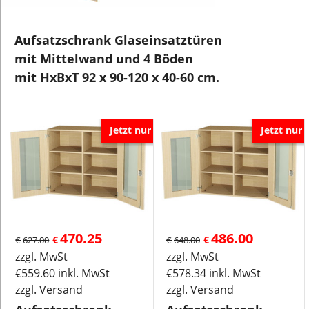
Aufsatzschrank Glaseinsatztüren
mit Mittelwand und 4 Böden
mit HxBxT 92 x 90-120 x 40-60 cm.
Jetzt nur
Jetzt nur
470.25
486.00
€
€
€
627.00
€
648.00
zzgl. MwSt
zzgl. MwSt
€
559.60
inkl. MwSt
€
578.34
inkl. MwSt
zzgl. Versand
zzgl. Versand