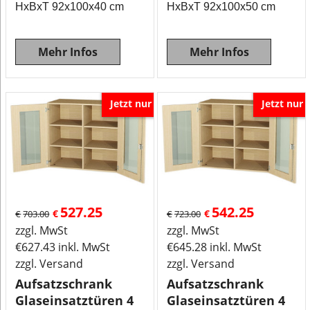
HxBxT 92x100x40 cm
HxBxT 92x100x50 cm
Mehr Infos
Mehr Infos
Jetzt nur
Jetzt nur
527.25
542.25
€
€
€
703.00
€
723.00
zzgl. MwSt
zzgl. MwSt
€
627.43
inkl. MwSt
€
645.28
inkl. MwSt
zzgl. Versand
zzgl. Versand
Aufsatzschrank
Aufsatzschrank
Glaseinsatztüren 4
Glaseinsatztüren 4