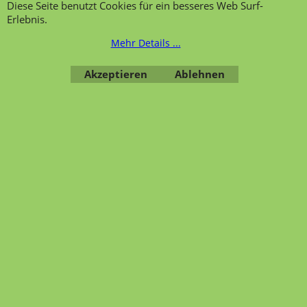
Diese Seite benutzt Cookies für ein besseres Web Surf-
Datenschutzerklärung
Erlebnis.
Mehr Details ...
Bestellung widerrufen
Akzeptieren
Ablehnen
Übersicht
Kategorien
,
Kontaktformular
,
Impressum
,
AGB
,
Datenschutz
WebShop erstellt mit ShopFactory Shop Software.