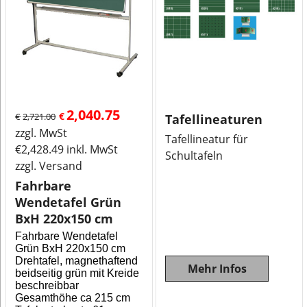
2,040.75
€
€
2,721.00
Tafellineaturen
zzgl. MwSt
Tafellineatur für
€
2,428.49
inkl. MwSt
Schultafeln
zzgl. Versand
Fahrbare
Wendetafel Grün
BxH 220x150 cm
Fahrbare Wendetafel
Grün BxH 220x150 cm
Drehtafel, magnethaftend
Mehr Infos
beidseitig grün mit Kreide
beschreibbar
Gesamthöhe ca 215 cm