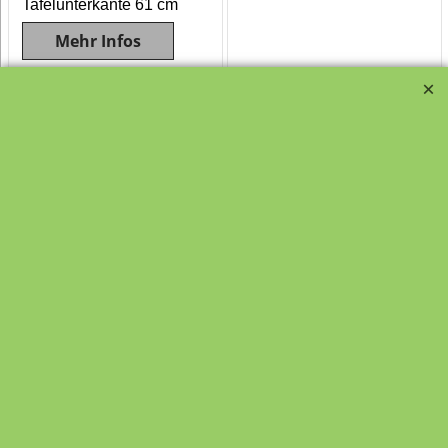
Tafelunterkante 61 cm
Mehr Infos
Die Drehtafel hat eine spezial
beschichtete grüne
Oberfläche, magnethaftend und mit
Kreide beschreibbar. Das
Stahlrohrgestell der Wendetafel ist
kratz- und stossfest pulverbeschichtet
RAL 9016 Weiß. Diese Drehtafeln sind
mit 4x Doppellenkrollen in schwarz
feststellbar ausgestattet. Die
Ablageleiste 120 cm ist mittig
angebracht. Diese Mehrzwecktafeln
sind mobil, standsicher, die Vorder-
und Rückseiten der Tafeloberflächen
kombinierbar und vertikal um 360°