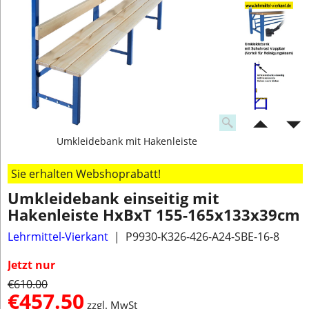
Umkleidebank mit Hakenleiste
Sie erhalten Webshoprabatt!
Umkleidebank einseitig mit
Hakenleiste HxBxT 155-165x133x39cm
Lehrmittel-Vierkant
P9930-K326-426-A24-SBE-16-8
Jetzt nur
€
610.00
€
457.50
zzgl. MwSt