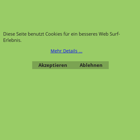
Kategorien von A-Z von
Garantie und
Lehrmittel-Vierkant
Nachkaufservice
Kontakt
Ansprechpartner und
Telefonservice
Wir über uns
Diese Seite benutzt Cookies für ein besseres Web Surf-
Hinweis zur
Impressum
Erlebnis.
Warenannahme
AGB
Mehr Details ...
Datenschutzerklärung
Akzeptieren
Ablehnen
Bestellung widerrufen
Übersicht
Kategorien
,
Kontaktformular
,
Impressum
,
AGB
,
Datenschutz
WebShop erstellt mit ShopFactory Shop Software.