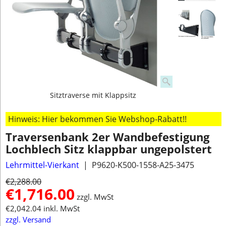
Sitztraverse mit Klappsitz
Hinweis: Hier bekommen Sie Webshop-Rabatt!!
Traversenbank 2er Wandbefestigung
Lochblech Sitz klappbar ungepolstert
Lehrmittel-Vierkant
P9620-K500-1558-A25-3475
€
2,288.00
€
1,716.00
zzgl. MwSt
€
2,042.04
inkl. MwSt
zzgl. Versand