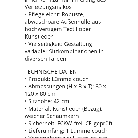
Verletzungsrisikos
• Pflegeleicht: Robuste,
abwaschbare Außenhülle aus
hochwertigem Textil oder
Kunstleder
• Vielseitigkeit: Gestaltung
variabler Sitzkombinationen in
diversen Farben
TECHNISCHE DATEN
• Produkt: Lümmelcouch
• Abmessungen (H x B x T): 80 x
120 x 80 cm
• Sitzhöhe: 42 cm
• Material: Kunstleder (Bezug),
weicher Schaumkern
• Sicherheit: FCKW-frei, CE-geprüft
• Lieferumfang: 1 Lümmelcouch
• Versandhinweis: Lieferung per