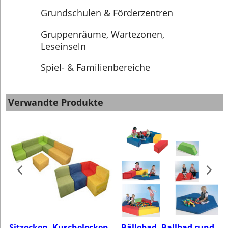
Grundschulen & Förderzentren
Gruppenräume, Wartezonen,
Leseinseln
Spiel- & Familienbereiche
Verwandte Produkte
door
Sitzecken, Kuschelecken,
Bällebad, Ballbad rund,