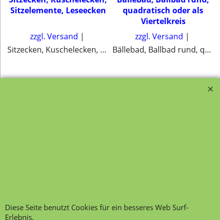
Sitzelemente, Leseecken
quadratisch oder als
Viertelkreis
zzgl. Versand
zzgl. Versand
Sitzecken, Kuschelecken, Sitzelemente, Leseecken
Bällebad, Ballbad rund, quadratisch oder als Viertelkreis
Transportfragebogen für
FAQ, Fragen und Antworten
die Anlieferung von Möbel
Kategorien von A-Z von
Garantie und
Lehrmittel-Vierkant
Nachkaufservice
Kontakt
Ansprechpartner und
Telefonservice
Wir über uns
Hinweis zur
Impressum
Warenannahme
AGB
Datenschutzerklärung
Diese Seite benutzt Cookies für ein besseres Web Surf-
Erlebnis.