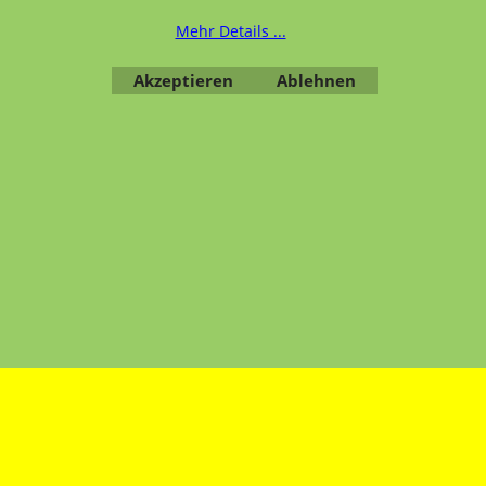
Bestellung widerrufen
Mehr Details ...
Akzeptieren
Ablehnen
Übersicht
Kategorien
,
Kontaktformular
,
Impressum
,
AGB
,
Datenschutz
WebShop erstellt mit ShopFactory Shop Software.