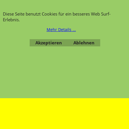
Datenschutzerklärung
Diese Seite benutzt Cookies für ein besseres Web Surf-
Erlebnis.
Mehr Details ...
Übersicht
Kategorien
,
Kontaktformular
,
Impressum
,
AGB
,
Akzeptieren
Ablehnen
Datenschutz
WebShop erstellt mit ShopFactory Shop Software.