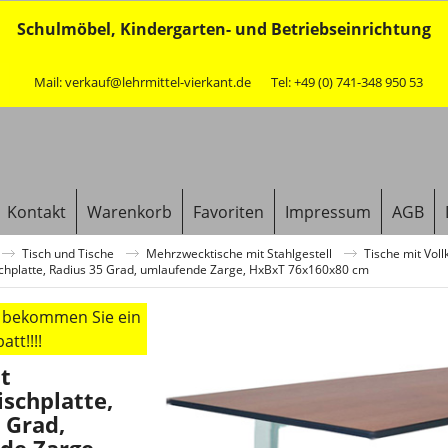
Schulmöbel, Kindergarten- und Betriebseinrichtung
Mail: verkauf@lehrmittel-vierkant.de
Tel: +49 (0) 741-348 950 53
Kontakt
Warenkorb
Favoriten
Impressum
AGB
Tisch und Tische
Mehrzwecktische mit Stahlgestell
Tische mit Vol
ischplatte, Radius 35 Grad, umlaufende Zarge, HxBxT 76x160x80 cm
r bekommen Sie ein
tt!!!!
t
ischplatte,
 Grad,