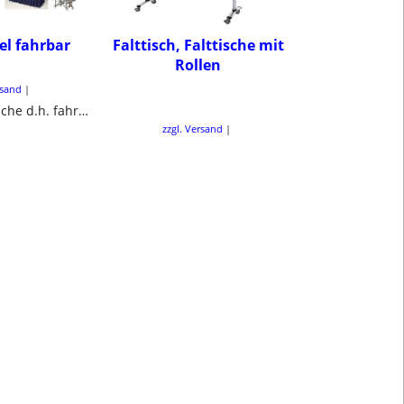
l fahrbar
Falttisch, Falttische mit
Arbeits
Rollen
Schreib
Büroti
rsand
Mobile Klapptische d.h. fahrbar und klappbar für Schule, Hotel, Halle
zzgl. Versand
zzgl. Ve