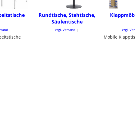
beitstische
Rundtische, Stehtische,
Klappmöbe
Säulentische
ersand
zzgl. Versand
zzgl. Ve
beitstische