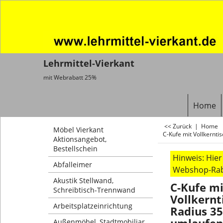
Lehrmittel-Vierkant
mit Webrabatt 25%
Home
<< Zurück
|
Home
Möbel Vierkant
C-Kufe mit Vollkernt
Aktionsangebot,
Bestellschein
Hinweis: Hie
Abfalleimer
Webshop-Raba
Akustik Stellwand,
C-Kufe mi
Schreibtisch-Trennwand
Vollkernt
Arbeitsplatzeinrichtung
Radius 35
Außenmöbel, Stadtmobiliar