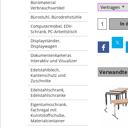
Büromaterial
Verbrauchsartikel
Bürostuhl, Bürodrehstühle
In 
Computermöbel, EDV-
Schrank, PC-Arbeitstisch
Displayständer,
Displaywagen
Dokumentenkameras
Interaktiv und Visualizer
Edelstahlblech,
Verwandte
Kantenschutz und
Zuschnitte
Edelstahlschrank,
Edelstahlschränke
Eigentumsschrank,
Fachregal mit
Kunststoffschübe,
Materialcontainer