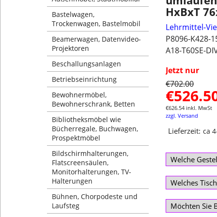
umlaufen
HxBxT 76
Bastelwagen,
Trockenwagen, Bastelmobil
Lehrmittel-Vi
P8096-K428-15
Beamerwagen, Datenvideo-
Projektoren
A18-T60SE-DI
Beschallungsanlagen
Jetzt nur
Betriebseinrichtung
€
702.00
€
526.5
Bewohnermöbel,
Bewohnerschrank, Betten
€
626.54
inkl. MwSt
zzgl. Versand
Bibliotheksmöbel wie
Bücherregale, Buchwagen,
Lieferzeit:
ca 
Prospektmöbel
Bildschirmhalterungen,
Flatscreensäulen,
Monitorhalterungen, TV-
Halterungen
Bühnen, Chorpodeste und
Laufsteg