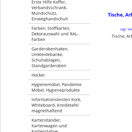
Erste Hilfe Koffer,
Verbandsschrank,
Mundschutz,
Tische, Ar
Einweghandschuh
Farben, Stoffkarten,
zzgl. V
Dekorauswahl und RAL-
Tische, Ar
Farben
Garderobenhaken,
Umkleidebänke,
Schuhablagen,
Standgarderoben
Hocker
Hygienemöbel, Pandemie
Möbel, Hygieneprodukte
Informationsleisten Kork,
Whiteboard, Kreidetafel
magnethaftend
Kartenständer,
Kartenwagen und
Kartenstative