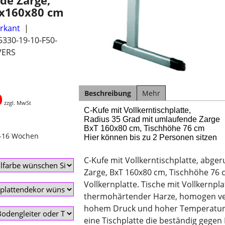
de Zarge,
x160x80 cm
erkant
330-19-10-F50-
VERS
Beschreibung
Mehr
0
zzgl. MwSt
C-Kufe mit Vollkerntischplatte,
Radius 35 Grad mit umlaufende Zarge
BxT 160x80 cm, Tischhöhe 76 cm
4-16 Wochen
Hier können bis zu 2 Personen sitzen
C-Kufe mit Vollkerntischplatte, abge
Zarge, BxT 160x80 cm, Tischhöhe 76 
Vollkernplatte. Tische mit Vollkernpla
thermohärtender Harze, homogen vers
hohem Druck und hoher Temperatur 
eine Tischplatte die beständig gegen 