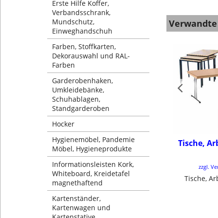
Erste Hilfe Koffer,
Verbandsschrank,
Mundschutz,
Verwandte
Einweghandschuh
Farben, Stoffkarten,
Dekorauswahl und RAL-
Farben
Garderobenhaken,
Umkleidebänke,
Schuhablagen,
Standgarderoben
Hocker
Hygienemöbel, Pandemie
Tische, Ar
Möbel, Hygieneprodukte
Informationsleisten Kork,
zzgl. V
Whiteboard, Kreidetafel
Tische, Ar
magnethaftend
Kartenständer,
Kartenwagen und
Kartenstative