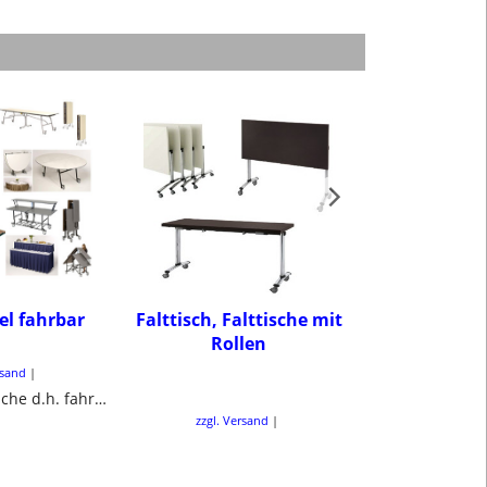
l fahrbar
Falttisch, Falttische mit
Arbeits
Rollen
Schreib
Büroti
rsand
Mobile Klapptische d.h. fahrbar und klappbar für Schule, Hotel, Halle
zzgl. Versand
zzgl. Ve