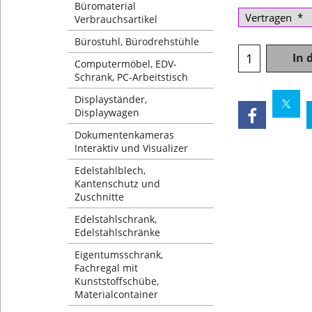
Büromaterial
Verbrauchsartikel
Bürostuhl, Bürodrehstühle
In 
Computermöbel, EDV-
Schrank, PC-Arbeitstisch
Displayständer,
Displaywagen
Dokumentenkameras
Interaktiv und Visualizer
Edelstahlblech,
Kantenschutz und
Zuschnitte
Edelstahlschrank,
Edelstahlschränke
Eigentumsschrank,
Fachregal mit
Kunststoffschübe,
Materialcontainer