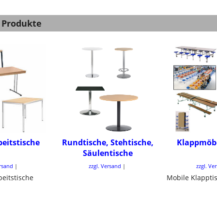
 Produkte
beitstische
Rundtische, Stehtische,
Klappmöbe
Säulentische
ersand
zzgl. Versand
zzgl. Ve
beitstische