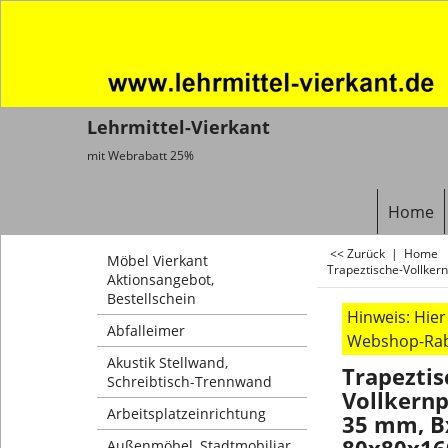
Lehrmittel-Vierkant
mit Webrabatt 25%
Home
<< Zurück
|
Home
Möbel Vierkant
Trapeztische-Vollker
Aktionsangebot,
Bestellschein
Hinweis: Hie
Abfalleimer
Webshop-Raba
Akustik Stellwand,
Trapeztis
Schreibtisch-Trennwand
Vollkernp
Arbeitsplatzeinrichtung
35 mm, B
Außenmöbel, Stadtmobiliar