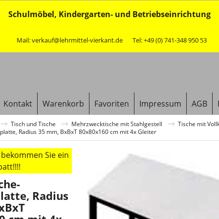
Schulmöbel, Kindergarten- und Betriebseinrichtung
Mail: verkauf@lehrmittel-vierkant.de
Tel: +49 (0) 741-348 950 53
Kontakt
Warenkorb
Favoriten
Impressum
AGB
Tisch und Tische
Mehrzwecktische mit Stahlgestell
Tische mit Vol
nplatte, Radius 35 mm, BxBxT 80x80x160 cm mit 4x Gleiter
r bekommen Sie ein
tt!!!!
che-
latte, Radius
xBxT