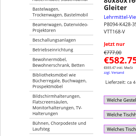
80x80x16
Gleiter
Bastelwagen,
Trockenwagen, Bastelmobil
Lehrmittel-Vi
P8094-K428-3
Beamerwagen, Datenvideo-
Projektoren
VTT168-V
Beschallungsanlagen
Jetzt nur
Betriebseinrichtung
€
777.00
€
582.7
Bewohnermöbel,
Bewohnerschrank, Betten
€
693.47
inkl. MwSt
zzgl. Versand
Bibliotheksmöbel wie
Bücherregale, Buchwagen,
Lieferzeit:
ca 
Prospektmöbel
Bildschirmhalterungen,
Flatscreensäulen,
Monitorhalterungen, TV-
Halterungen
Bühnen, Chorpodeste und
Laufsteg