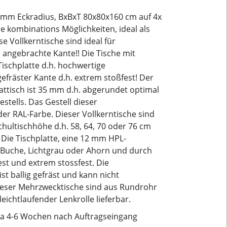
5 mm Eckradius, BxBxT 80x80x160 cm auf 4x
ele kombinations Möglichkeiten, ideal als
 Vollkerntische sind ideal für
 angebrachte Kante!! Die Tische mit
Tischplatte d.h. hochwertige
gefräster Kante d.h. extrem stoßfest! Der
attisch ist 35 mm d.h. abgerundet optimal
ells. Das Gestell dieser
eder RAL-Farbe. Dieser Vollkerntische sind
Schultischhöhe d.h. 58, 64, 70 oder 76 cm
 Die Tischplatte, eine 12 mm HPL-
r: Buche, Lichtgrau oder Ahorn und durch
est und extrem stossfest. Die
st ballig gefräst und kann nicht
ieser Mehrzwecktische sind aus Rundrohr
eichtlaufender Lenkrolle lieferbar.
rka 4-6 Wochen nach Auftragseingang