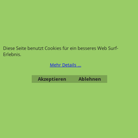
Hinweis zur
Impressum
Warenannahme
AGB
Datenschutzerklärung
Bestellung widerrufen
Diese Seite benutzt Cookies für ein besseres Web Surf-
Erlebnis.
Mehr Details ...
Übersicht
Kategorien
,
Kontaktformular
,
Impressum
,
AGB
,
Datenschutz
Akzeptieren
Ablehnen
WebShop erstellt mit ShopFactory Shop Software.