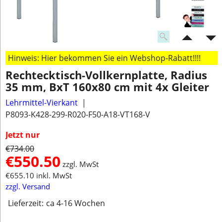
Hinweis: Hier bekommen Sie ein Webshop-Rabatt!!!!
Rechtecktisch-Vollkernplatte, Radius
35 mm, BxT 160x80 cm mit 4x Gleiter
Lehrmittel-Vierkant
P8093-K428-299-R020-F50-A18-VT168-V
Jetzt nur
€
734.00
€
550.50
zzgl. MwSt
€
655.10
inkl. MwSt
zzgl. Versand
Lieferzeit:
ca 4-16 Wochen