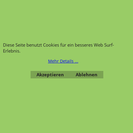
Ansprechpartner und
Telefonservice
Wir über uns
Hinweis zur
Impressum
Warenannahme
AGB
Datenschutzerklärung
Diese Seite benutzt Cookies für ein besseres Web Surf-
Bestellung widerrufen
Erlebnis.
Mehr Details ...
Akzeptieren
Ablehnen
Übersicht
Kategorien
,
Kontaktformular
,
Impressum
,
AGB
,
Datenschutz
WebShop erstellt mit ShopFactory Shop Software.