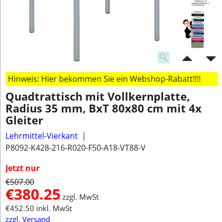
Hinweis: Hier bekommen Sie ein Webshop-Rabatt!!!!
Quadtrattisch mit Vollkernplatte,
Radius 35 mm, BxT 80x80 cm mit 4x
Gleiter
Lehrmittel-Vierkant
P8092-K428-216-R020-F50-A18-VT88-V
Jetzt nur
€
507.00
€
380.25
zzgl. MwSt
€
452.50
inkl. MwSt
zzgl. Versand