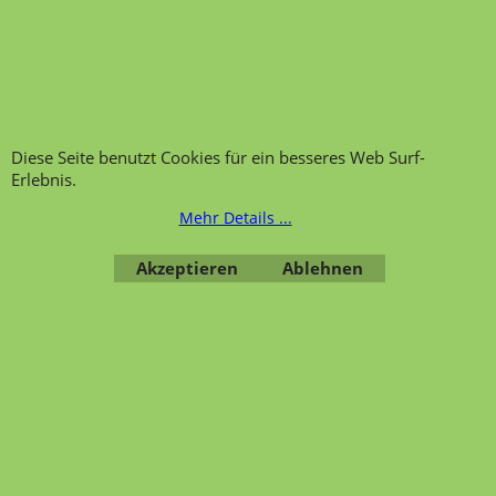
Telefonservice
Wir über uns
Hinweis zur
Impressum
Warenannahme
AGB
Datenschutzerklärung
Diese Seite benutzt Cookies für ein besseres Web Surf-
Bestellung widerrufen
Erlebnis.
Mehr Details ...
Akzeptieren
Ablehnen
Übersicht
Kategorien
,
Kontaktformular
,
Impressum
,
AGB
,
Datenschutz
WebShop erstellt mit ShopFactory Shop Software.