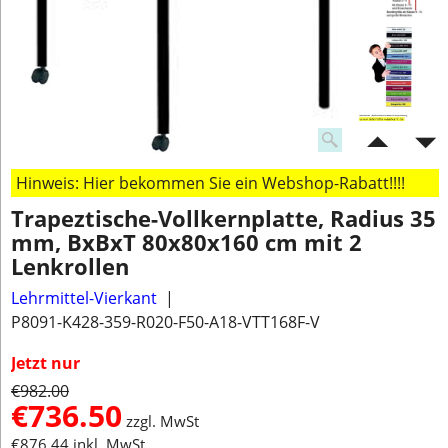
Hinweis: Hier bekommen Sie ein Webshop-Rabatt!!!!
Trapeztische-Vollkernplatte, Radius 35
mm, BxBxT 80x80x160 cm mit 2
Lenkrollen
Lehrmittel-Vierkant
P8091-K428-359-R020-F50-A18-VTT168F-V
Jetzt nur
€
982.00
€
736.50
zzgl. MwSt
€
876.44
inkl. MwSt