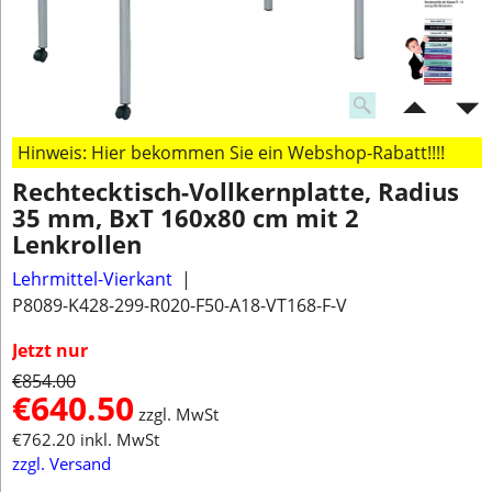
Hinweis: Hier bekommen Sie ein Webshop-Rabatt!!!!
Rechtecktisch-Vollkernplatte, Radius
35 mm, BxT 160x80 cm mit 2
Lenkrollen
Lehrmittel-Vierkant
P8089-K428-299-R020-F50-A18-VT168-F-V
Jetzt nur
€
854.00
€
640.50
zzgl. MwSt
€
762.20
inkl. MwSt
zzgl. Versand