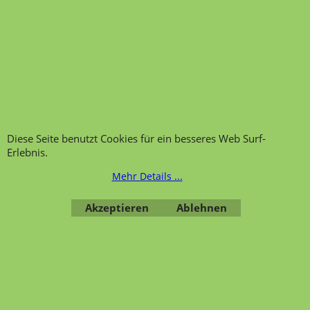
Ansprechpartner und
Telefonservice
Wir über uns
Hinweis zur
Impressum
Warenannahme
AGB
Datenschutzerklärung
Bestellung widerrufen
Diese Seite benutzt Cookies für ein besseres Web Surf-
Erlebnis.
Mehr Details ...
Übersicht
Kategorien
,
Kontaktformular
,
Impressum
,
AGB
,
Akzeptieren
Ablehnen
Datenschutz
WebShop erstellt mit ShopFactory Shop Software.