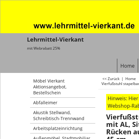
Lehrmittel-Vierkant
mit Webrabatt 25%
Home
<< Zurück
|
Home
Möbel Vierkant
Vierfußstuhl stapelba
Aktionsangebot,
Bestellschein
Hinweis: Hie
Abfalleimer
Webshop-Rab
Akustik Stellwand,
Vierfußst
Schreibtisch-Trennwand
mit AL, S
Arbeitsplatzeinrichtung
Rücken a
Außenmöbel, Stadtmobiliar