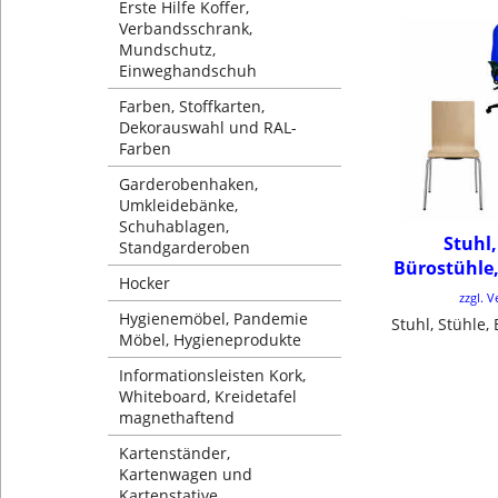
Erste Hilfe Koffer,
Verbandsschrank,
Mundschutz,
Einweghandschuh
Farben, Stoffkarten,
Dekorauswahl und RAL-
Farben
Garderobenhaken,
Umkleidebänke,
Schuhablagen,
Stuhl,
Standgarderoben
Bürostühle,
Hocker
zzgl. 
Hygienemöbel, Pandemie
Möbel, Hygieneprodukte
Informationsleisten Kork,
Whiteboard, Kreidetafel
magnethaftend
Kartenständer,
Kartenwagen und
Kartenstative