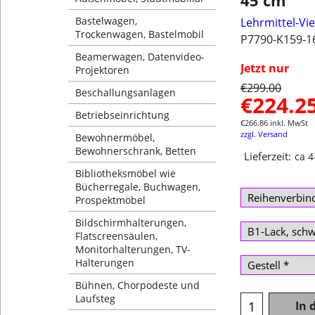
45 cm
Bastelwagen,
Lehrmittel-Vi
Trockenwagen, Bastelmobil
P7790-K159-1
Beamerwagen, Datenvideo-
Jetzt nur
Projektoren
€
299.00
Beschallungsanlagen
€
224.2
Betriebseinrichtung
€
266.86
inkl. MwSt
zzgl. Versand
Bewohnermöbel,
Bewohnerschrank, Betten
Lieferzeit:
ca 
Bibliotheksmöbel wie
Bücherregale, Buchwagen,
Prospektmöbel
Bildschirmhalterungen,
Flatscreensäulen,
Monitorhalterungen, TV-
Halterungen
Bühnen, Chorpodeste und
Laufsteg
In 