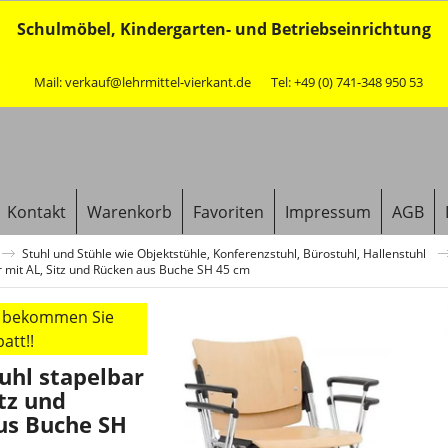
Schulmöbel, Kindergarten- und Betriebseinrichtung
Mail: verkauf@lehrmittel-vierkant.de
Tel: +49 (0) 741-348 950 53
Kontakt
Warenkorb
Favoriten
Impressum
AGB
Stuhl und Stühle wie Objektstühle, Konferenzstuhl, Bürostuhl, Hallenstuhl
r mit AL, Sitz und Rücken aus Buche SH 45 cm
r bekommen Sie
att!!
uhl stapelbar
itz und
us Buche SH