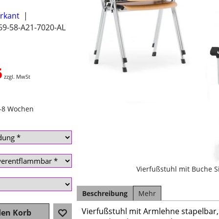
erkant
69-58-A21-7020-AL
5
zzgl. MwSt
4-8 Wochen
Vierfußstuhl mit Buche S
Beschreibung
Mehr
Vierfußstuhl mit Armlehne stapelbar,
den Korb