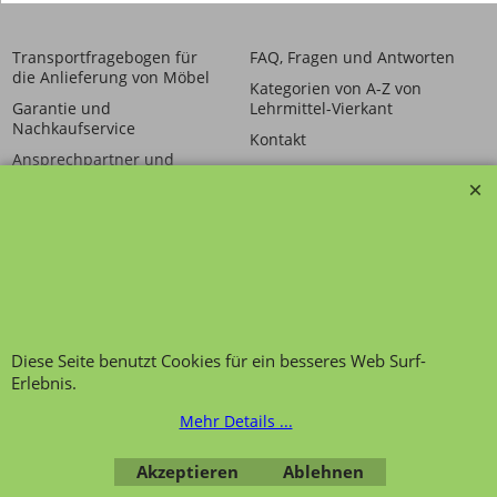
Transportfragebogen für
FAQ, Fragen und Antworten
die Anlieferung von Möbel
Kategorien von A-Z von
Garantie und
Lehrmittel-Vierkant
Nachkaufservice
Kontakt
Ansprechpartner und
Telefonservice
Wir über uns
Hinweis zur
Impressum
Warenannahme
AGB
Datenschutzerklärung
Bestellung widerrufen
Diese Seite benutzt Cookies für ein besseres Web Surf-
Erlebnis.
Mehr Details ...
Übersicht
Kategorien
,
Kontaktformular
,
Impressum
,
AGB
,
Akzeptieren
Ablehnen
Datenschutz