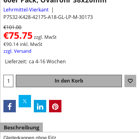
Lehrmittel-Vierkant
P7532-K428-42175-A18-GL-LP-M-30173
€
101.00
€
75.75
zzgl. MwSt
€
90.14
inkl. MwSt
zzgl. Versand
Lieferzeit:
ca 4-16 Wochen
In den Korb
Beschreibung
Gleiterkappen ohne Filz