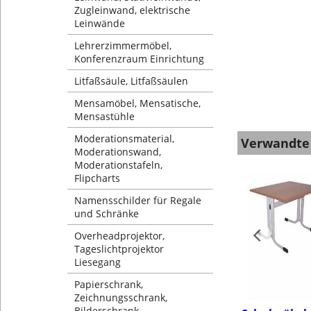
Zugleinwand, elektrische
Leinwände
Lehrerzimmermöbel,
Konferenzraum Einrichtung
Litfaßsäule, Litfaßsäulen
Mensamöbel, Mensatische,
Mensastühle
Moderationsmaterial,
Verwandte
Moderationswand,
Moderationstafeln,
Flipcharts
Namensschilder für Regale
und Schränke
Overheadprojektor,
Tageslichtprojektor
Liesegang
Papierschrank,
Zeichnungsschrank,
Bilderschrank