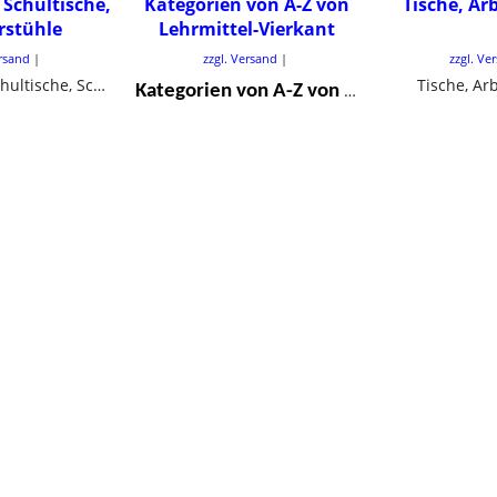
 Schultische,
Kategorien von A-Z von
Tische, Ar
rstühle
Lehrmittel-Vierkant
ersand
zzgl. Versand
zzgl. Ve
Schulmöbel, Schultische, Schülerstühle
Tische, Ar
Kategorien von A-Z von Lehrmittel-Vierkant