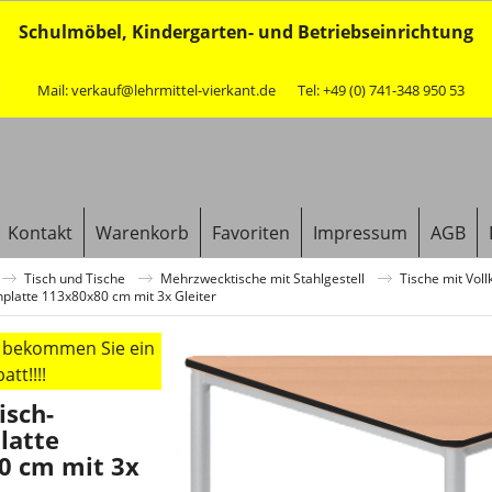
Schulmöbel, Kindergarten- und Betriebseinrichtung
Mail: verkauf@lehrmittel-vierkant.de
Tel: +49 (0) 741-348 950 53
Kontakt
Warenkorb
Favoriten
Impressum
AGB
Tisch und Tische
Mehrzwecktische mit Stahlgestell
Tische mit Vol
nplatte 113x80x80 cm mit 3x Gleiter
r bekommen Sie ein
tt!!!!
isch-
latte
0 cm mit 3x