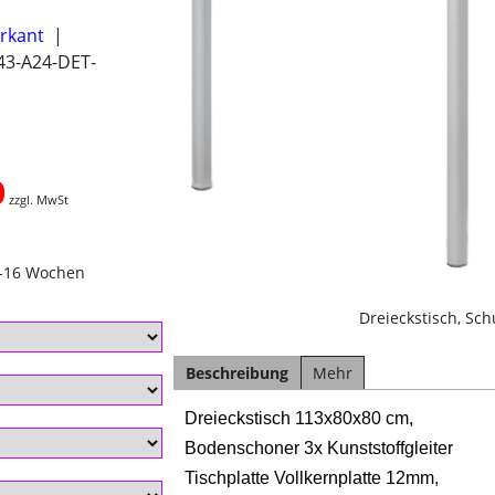
erkant
43-A24-DET-
0
zzgl. MwSt
4-16 Wochen
Dreieckstisch, Sc
Beschreibung
Mehr
Dreieckstisch 113x80x80 cm,
Bodenschoner 3x Kunststoffgleiter
Tischplatte Vollkernplatte 12mm,