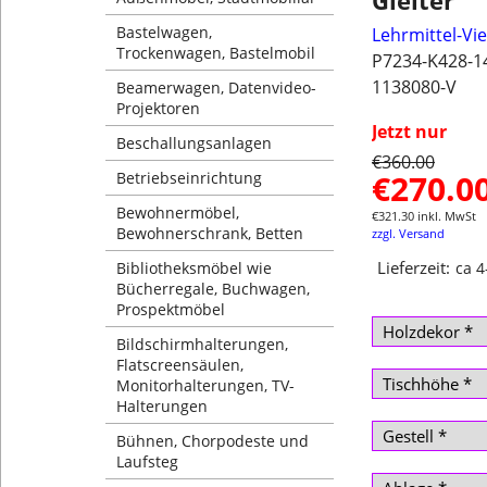
Gleiter
Bastelwagen,
Lehrmittel-Vi
Trockenwagen, Bastelmobil
P7234-K428-1
1138080-V
Beamerwagen, Datenvideo-
Projektoren
Jetzt nur
Beschallungsanlagen
€
360.00
€
270.0
Betriebseinrichtung
Bewohnermöbel,
€
321.30
inkl. MwSt
Bewohnerschrank, Betten
zzgl. Versand
Lieferzeit:
Bibliotheksmöbel wie
ca 
Bücherregale, Buchwagen,
Prospektmöbel
Bildschirmhalterungen,
Flatscreensäulen,
Monitorhalterungen, TV-
Halterungen
Bühnen, Chorpodeste und
Laufsteg