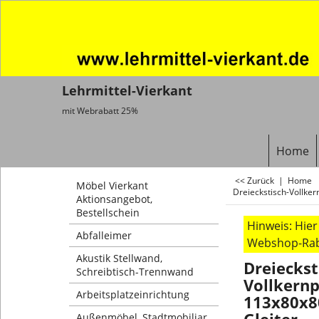
Lehrmittel-Vierkant
mit Webrabatt 25%
Home
<< Zurück
|
Home
Möbel Vierkant
Dreieckstisch-Vollker
Aktionsangebot,
Bestellschein
Hinweis: Hie
Abfalleimer
Webshop-Raba
Akustik Stellwand,
Dreieckst
Schreibtisch-Trennwand
Vollkernp
Arbeitsplatzeinrichtung
113x80x8
Außenmöbel, Stadtmobiliar