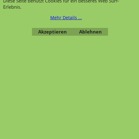
Diese Seite benutzt Cookies für ein besseres Web Surf-
Telefonservice
Wir über uns
Erlebnis.
Hinweis zur
Impressum
Mehr Details ...
Warenannahme
AGB
Datenschutzerklärung
Akzeptieren
Ablehnen
Bestellung widerrufen
Übersicht
Kategorien
,
Kontaktformular
,
Impressum
,
AGB
,
Datenschutz
WebShop erstellt mit ShopFactory Shop Software.