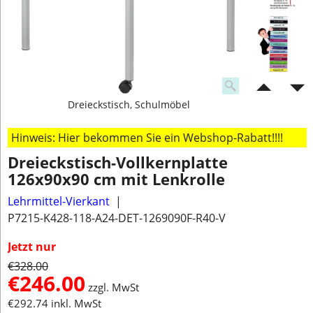
Dreieckstisch, Schulmöbel
Hinweis: Hier bekommen Sie ein Webshop-Rabatt!!!!
Dreieckstisch-Vollkernplatte
126x90x90 cm mit Lenkrolle
Lehrmittel-Vierkant
P7215-K428-118-A24-DET-1269090F-R40-V
Jetzt nur
€
328.00
€
246.00
zzgl. MwSt
€
292.74
inkl. MwSt