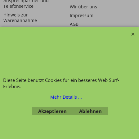
Ansprechpartner und
Telefonservice
Wir über uns
Hinweis zur
Impressum
Warenannahme
AGB
Datenschutzerklärung
Bestellung widerrufen
Diese Seite benutzt Cookies für ein besseres Web Surf-
Übersicht
Kategorien
,
Kontaktformular
,
Impressum
,
AGB
,
Erlebnis.
Datenschutz
Mehr Details ...
WebShop erstellt mit ShopFactory Shop Software.
Akzeptieren
Ablehnen