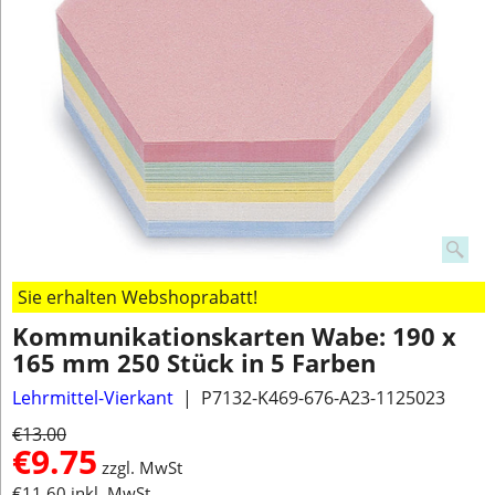
Sie erhalten Webshoprabatt!
Kommunikationskarten Wabe: 190 x
165 mm 250 Stück in 5 Farben
Lehrmittel-Vierkant
P7132-K469-676-A23-1125023
€
13.00
€
9.75
zzgl. MwSt
€
11.60
inkl. MwSt