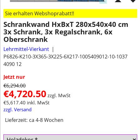
Sie erhalten Webshoprabatt!!
Schrankwand HxBxT 280x540x40 cm
3x Schrank, 3x Regalschrank, 6x
Oberschrank
Lehrmittel-Vierkant
P6826-K210-3X365-3X225-6X217-1005409012-10-1037
4090 12
Jetzt nur
€
6,294.00
€
4,720.50
zzgl. MwSt
€
5,617.40
inkl. MwSt
zzgl. Versand
Lieferzeit:
ca 4-8 Wochen