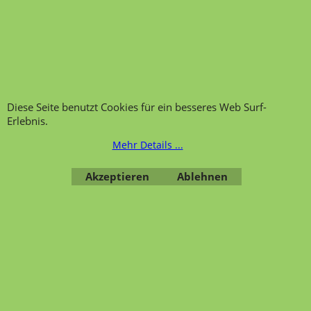
Hinweis zur
Impressum
Warenannahme
AGB
Datenschutzerklärung
Bestellung widerrufen
Diese Seite benutzt Cookies für ein besseres Web Surf-
Erlebnis.
Mehr Details ...
Übersicht
Kategorien
,
Kontaktformular
,
Impressum
,
AGB
,
Datenschutz
Akzeptieren
Ablehnen
WebShop erstellt mit ShopFactory Shop Software.