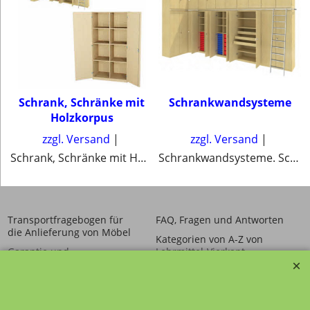
Schrank, Schränke mit
Schrankwandsysteme
Holzkorpus
zzgl. Versand
zzgl. Versand
Schrank, Schränke mit Holzkorpus
Schrankwandsysteme. Schränke, Regalschränke und Oberschrank mit und ohne Leiteranlage
Transportfragebogen für
FAQ, Fragen und Antworten
die Anlieferung von Möbel
Kategorien von A-Z von
Garantie und
Lehrmittel-Vierkant
Nachkaufservice
Kontakt
Ansprechpartner und
Telefonservice
Wir über uns