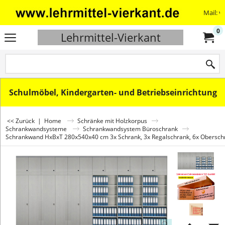
Mail: v
0
Lehrmittel-Vierkant
Schulmöbel, Kindergarten- und Betriebseinrichtung
<< Zurück
|
Home
Schränke mit Holzkorpus
Schrankwandsysteme
Schrankwandsystem Büroschrank
Schrankwand HxBxT 280x540x40 cm 3x Schrank, 3x Regalschrank, 6x Obersch