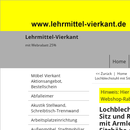
Lehrmittel-Vierkant
mit Webrabatt 25%
Home
<< Zurück
|
Home
Möbel Vierkant
Lochblechstuhl mit Si
Aktionsangebot,
Bestellschein
Hinweis: Hie
Abfalleimer
Webshop-Rab
Akustik Stellwand,
Lochblech
Schreibtisch-Trennwand
Sitz und 
Arbeitsplatzeinrichtung
mit Arml
Außenmöbel, Stadtmobiliar