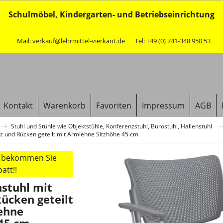
Schulmöbel, Kindergarten- und Betriebseinrichtung
Mail: verkauf@lehrmittel-vierkant.de
Tel: +49 (0) 741-348 950 53
Kontakt
Warenkorb
Favoriten
Impressum
AGB
Stuhl und Stühle wie Objektstühle, Konferenzstuhl, Bürostuhl, Hallenstuhl
tz und Rücken geteilt mit Armlehne Sitzhöhe 45 cm
r bekommen Sie
att!!
stuhl mit
Rücken geteilt
ehne