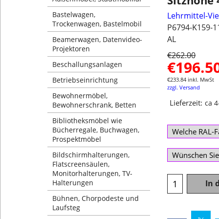
Sitzhöhe
Bastelwagen,
Lehrmittel-Vi
Trockenwagen, Bastelmobil
P6794-K159-1
AL
Beamerwagen, Datenvideo-
Projektoren
€
262.00
€
196.5
Beschallungsanlagen
Betriebseinrichtung
€
233.84
inkl. MwSt
zzgl. Versand
Bewohnermöbel,
Lieferzeit:
ca 
Bewohnerschrank, Betten
Bibliotheksmöbel wie
Bücherregale, Buchwagen,
Prospektmöbel
Bildschirmhalterungen,
Flatscreensäulen,
Monitorhalterungen, TV-
Halterungen
In 
Bühnen, Chorpodeste und
Laufsteg