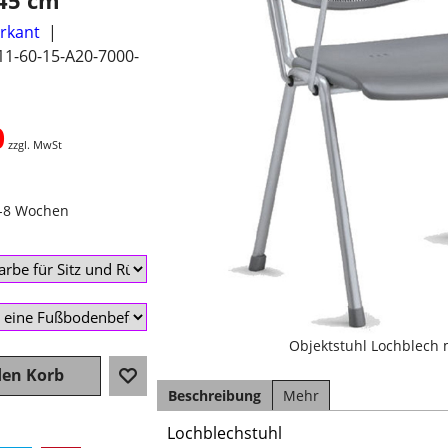
 45 cm
erkant
11-60-15-A20-7000-
0
zzgl. MwSt
4-8 Wochen
Objektstuhl Lochblech
den Korb
Beschreibung
Mehr
Lochblechstuhl