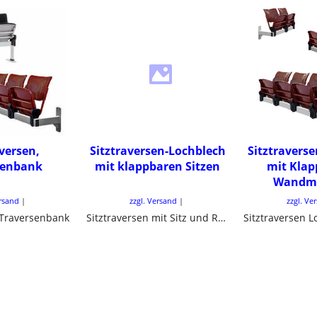
aversen,
Sitztraversen-Lochblech
Sitztravers
senbank
mit klappbaren Sitzen
mit Klap
Wandm
ersand
zzgl. Versand
zzgl. Ve
, Traversenbank
Sitztraversen mit Sitz und Rücken aus Lochblech. Traversenbänke mit klappbaren Sitzen