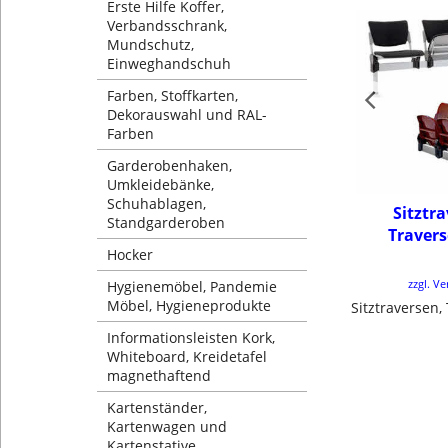
Erste Hilfe Koffer,
Verbandsschrank,
Mundschutz,
Einweghandschuh
Farben, Stoffkarten,
Dekorauswahl und RAL-
Farben
Garderobenhaken,
Umkleidebänke,
Schuhablagen,
Sitztr
Standgarderoben
Traver
Hocker
zzgl. V
Hygienemöbel, Pandemie
Möbel, Hygieneprodukte
Sitztraversen
Informationsleisten Kork,
Whiteboard, Kreidetafel
magnethaftend
Kartenständer,
Kartenwagen und
Kartenstative