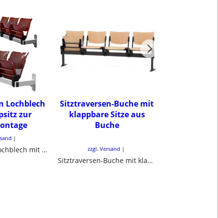
en Lochblech
Sitztraversen-Buche mit
Sitztraverse 
psitz zur
klappbare Sitze aus
Rücken aus
ontage
Buche
Wandmo
rsand
Sitztraversen Lochblech mit Klappsitz zur Wandmontage
zzgl. Versand
zzgl. Ve
Sitztraversen-Buche mit klappbare Sitze
zur Wand