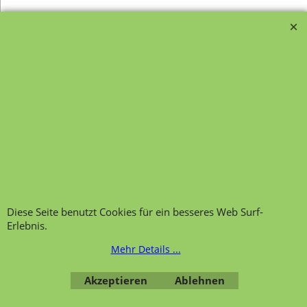
Transportfragebogen für
FAQ, Fragen und Antworten
die Anlieferung von Möbel
Kategorien von A-Z von
Garantie und
Lehrmittel-Vierkant
Nachkaufservice
Kontakt
Ansprechpartner und
Telefonservice
Wir über uns
Hinweis zur
Impressum
Warenannahme
AGB
Datenschutzerklärung
Diese Seite benutzt Cookies für ein besseres Web Surf-
Bestellung widerrufen
Erlebnis.
Mehr Details ...
Akzeptieren
Ablehnen
Übersicht
Kategorien
,
Kontaktformular
,
Impressum
,
AGB
,