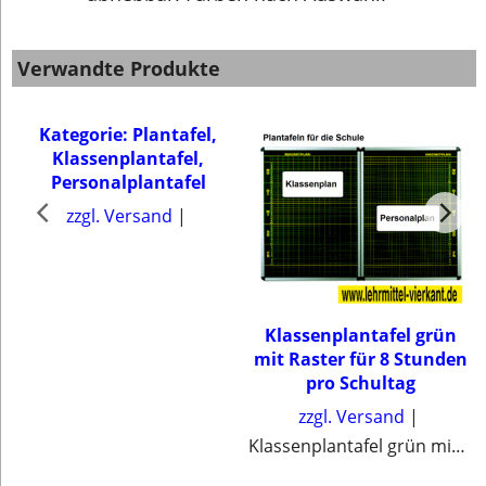
Verwandte Produkte
Kategorie: Plantafel,
Klassenplantafel,
Personalplantafel
zzgl. Versand
Klassenplantafel grün
r
mit Raster für 8 Stunden
pro Schultag
zzgl. Versand
eskalender mit Zubehör
Klassenplantafel grün mit Raster für 8 Stunden pro Schultag