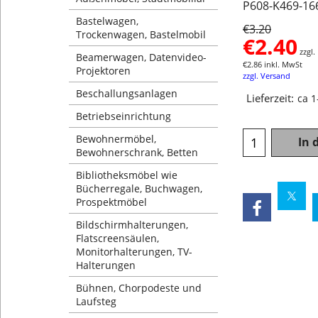
P608-K469-16
Bastelwagen,
€
3.20
Trockenwagen, Bastelmobil
€
2.40
zzgl
Beamerwagen, Datenvideo-
€
2.86
inkl. MwSt
Projektoren
zzgl. Versand
Beschallungsanlagen
Lieferzeit:
ca 
Betriebseinrichtung
Bewohnermöbel,
In 
Bewohnerschrank, Betten
Bibliotheksmöbel wie
Bücherregale, Buchwagen,
Prospektmöbel
Bildschirmhalterungen,
Flatscreensäulen,
Monitorhalterungen, TV-
Halterungen
Bühnen, Chorpodeste und
Laufsteg