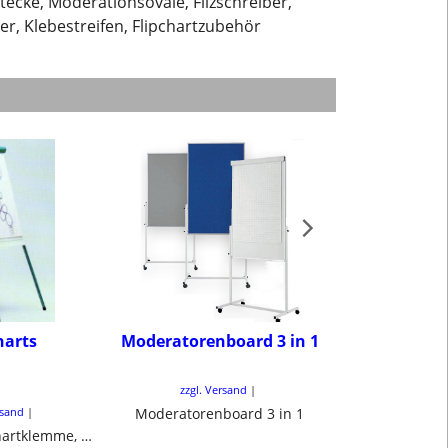
ecke, Moderationsovale, Filzschreiber,
r, Klebestreifen, Flipchartzubehör
harts
Moderatorenboard 3 in 1
Moderatoren
Zube
zzgl. Versand
zzgl. Ve
rsand
Moderatorenboard 3 in 1
Flipchart, Flipchartklemme, Flipchartständer, Schreibblocks und alles für den Flipchart