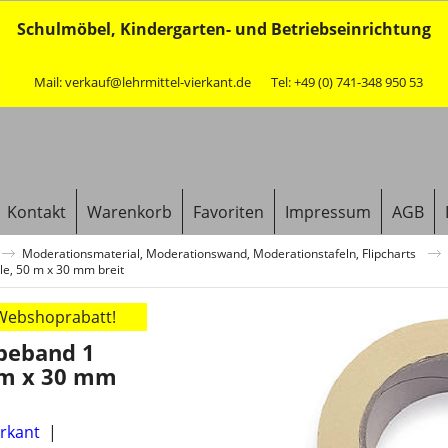
Schulmöbel, Kindergarten- und Betriebseinrichtung
Mail: verkauf@lehrmittel-vierkant.de
Tel: +49 (0) 741-348 950 53
Kontakt
Warenkorb
Favoriten
Impressum
AGB
Moderationsmaterial, Moderationswand, Moderationstafeln, Flipcharts
le, 50 m x 30 mm breit
 Webshoprabatt!
beband 1
 m x 30 mm
erkant