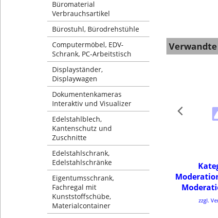
Büromaterial
Verbrauchsartikel
Bürostuhl, Bürodrehstühle
Computermöbel, EDV-
Verwandte
Schrank, PC-Arbeitstisch
Displayständer,
Displaywagen
Dokumentenkameras
Interaktiv und Visualizer
Edelstahlblech,
Kantenschutz und
Zuschnitte
Edelstahlschrank,
Edelstahlschränke
Kate
Moderatio
Eigentumsschrank,
Moderati
Fachregal mit
Kunststoffschübe,
zzgl. V
Materialcontainer