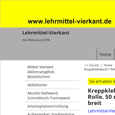
Lehrmittel-Vierkant
mit Webrabatt 25%
Home
<< Zurück
|
Home
Möbel Vierkant
Kreppklebeband 1 Rol
Aktionsangebot,
Bestellschein
Sie erhalten
Abfalleimer
Kreppkle
Akustik Stellwand,
Rolle, 50
Schreibtisch-Trennwand
breit
Arbeitsplatzeinrichtung
Lehrmittel-Vi
Außenmöbel, Stadtmobiliar