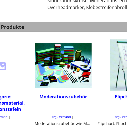
Moderationskreise, Moderationsrecht
Overheadmarker, Klebestreifenabrolle
 Produkte
gorie:
Moderationszubehör
Flipc
nsmaterial,
onstafeln
ersand
zzgl. Versand
zzgl. Ve
Moderationszubehör wie Moderationspapier, Teleskopstock, Klebepunkte, Scheren, Nadel und Nadelkissen und vieles mehr