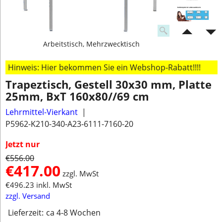
Arbeitstisch, Mehrzwecktisch
Hinweis: Hier bekommen Sie ein Webshop-Rabatt!!!!
Trapeztisch, Gestell 30x30 mm, Platte
25mm, BxT 160x80//69 cm
Lehrmittel-Vierkant
P5962-K210-340-A23-6111-7160-20
Jetzt nur
€
556.00
€
417.00
zzgl. MwSt
€
496.23
inkl. MwSt
zzgl. Versand
Lieferzeit:
ca 4-8 Wochen