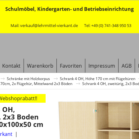
Schulmöbel, Kindergarten- und Betriebseinrichtung
Mail: verkauf@lehrmittel-vierkant.de
Tel: +49 (0) 741-348 950 53
Kontakt
Warenkorb
Favoriten
Impressum
AGB
Schränke mit Holzkorpus
Schrank 4 OH, Höhe 170 cm mit Flügeltüren
70cm, 2x Flügeltür, Mittelwand 2x3 Böden
Schrank 4 OH, zweitürig, 2x3 B
 Webshoprabatt!!
4 OH,
, 2x3 Boden
0x100x50 cm
erkant