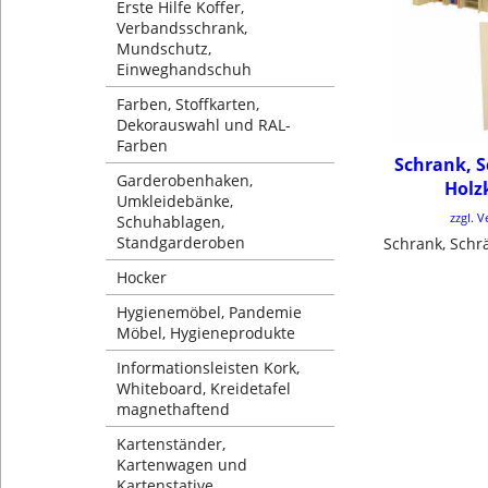
Erste Hilfe Koffer,
Verbandsschrank,
Mundschutz,
Einweghandschuh
Farben, Stoffkarten,
Dekorauswahl und RAL-
Farben
Schrank, 
Garderobenhaken,
Holz
Umkleidebänke,
zzgl. 
Schuhablagen,
Standgarderoben
Hocker
Hygienemöbel, Pandemie
Möbel, Hygieneprodukte
Informationsleisten Kork,
Whiteboard, Kreidetafel
magnethaftend
Kartenständer,
Kartenwagen und
Kartenstative