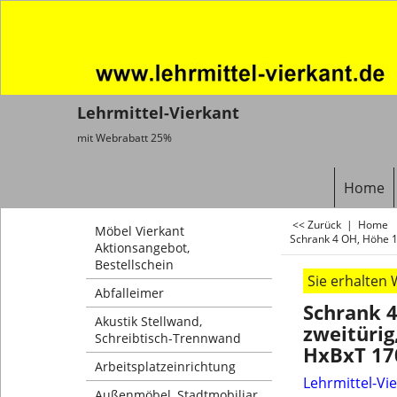
Lehrmittel-Vierkant
mit Webrabatt 25%
Home
<< Zurück
|
Home
Möbel Vierkant
Schrank 4 OH, Höhe 1
Aktionsangebot,
Bestellschein
Sie erhalten
Abfalleimer
Schrank 
Akustik Stellwand,
zweitürig
Schreibtisch-Trennwand
HxBxT 17
Arbeitsplatzeinrichtung
Lehrmittel-Vi
Außenmöbel, Stadtmobiliar