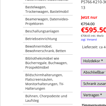
P5766-K210-3
Bastelwagen,
13
Trockenwagen, Bastelmobil
Jetzt nur
Beamerwagen, Datenvideo-
€
794.00
Projektoren
€
595.5
Beschallungsanlagen
€
708.65
inkl. MwSt
Betriebseinrichtung
zzgl. Versand
Bewohnermöbel,
Lieferzeit:
ca 
Bewohnerschrank, Betten
Bibliotheksmöbel wie
Bücherregale, Buchwagen,
Prospektmöbel
Bildschirmhalterungen,
Flatscreensäulen,
Monitorhalterungen, TV-
Halterungen
Bühnen, Chorpodeste und
Laufsteg
Zimmernumm