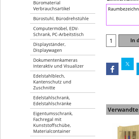
Büromaterial
Verbrauchsartikel
Bürostuhl, Bürodrehstühle
Computermöbel, EDV-
Schrank, PC-Arbeitstisch
In 
Displayständer,
Displaywagen
Dokumentenkameras
Interaktiv und Visualizer
Edelstahlblech,
Kantenschutz und
Zuschnitte
Edelstahlschrank,
Edelstahlschränke
Verwandte
Eigentumsschrank,
Fachregal mit
Kunststoffschübe,
Materialcontainer