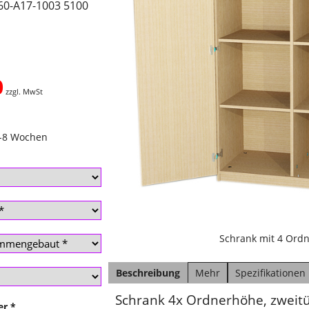
60-A17-1003 5100
0
zzgl. MwSt
4-8 Wochen
Schrank mit 4 Ord
Beschreibung
Mehr
Spezifikationen
Schrank 4x Ordnerhöhe, zweitü
er
*