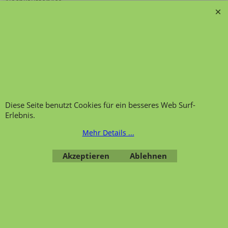
Nachkaufservice
Kontakt
Ansprechpartner und
Telefonservice
Wir über uns
Hinweis zur
Impressum
Warenannahme
AGB
Datenschutzerklärung
Bestellung widerrufen
Diese Seite benutzt Cookies für ein besseres Web Surf-
Erlebnis.
Mehr Details ...
Übersicht
Kategorien
,
Kontaktformular
,
Impressum
,
AGB
,
Akzeptieren
Ablehnen
Datenschutz
WebShop erstellt mit ShopFactory Shop Software.