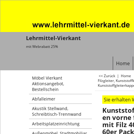
Lehrmittel-Vierkant
mit Webrabatt 25%
Home
<< Zurück
|
Home
Möbel Vierkant
Filzgleiter, Kunststo
Aktionsangebot,
Kunststoffgleiterkap
Bestellschein
Abfalleimer
Sie erhalten
Kunststof
Akustik Stellwand,
Schreibtisch-Trennwand
en vorne 
mit Filz 
Arbeitsplatzeinrichtung
60er Pack
Außenmöbel, Stadtmobiliar