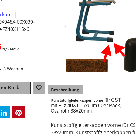
m
erkant
0X048X-60X030-
9-FZ40X115x6
5
zzgl. MwSt
4-16 Wochen
den Korb
Beschreibung
für CST
Kunststoffgleiterkappen vorne
mit Filz 40X11,5x6 im 60er Pack,
Ovalrohr 38x20mm
Kunststoffgleiterkappen vorne für CST
38x20mm. Kunststoffgleiterkappen fü