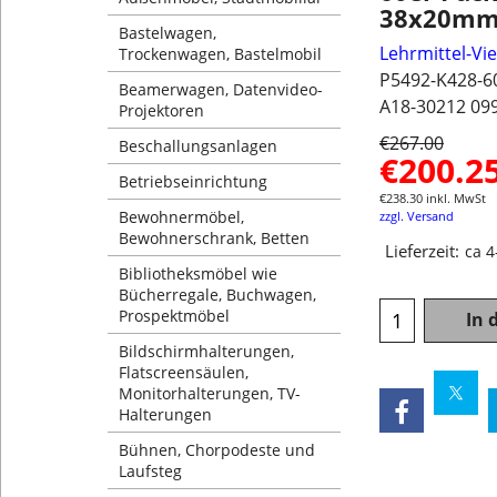
38x20m
Bastelwagen,
Lehrmittel-Vi
Trockenwagen, Bastelmobil
P5492-K428-6
Beamerwagen, Datenvideo-
A18-30212 09
Projektoren
€
267.00
Beschallungsanlagen
€
200.2
Betriebseinrichtung
€
238.30
inkl. MwSt
Bewohnermöbel,
zzgl. Versand
Bewohnerschrank, Betten
Lieferzeit:
ca 
Bibliotheksmöbel wie
Bücherregale, Buchwagen,
Prospektmöbel
In 
Bildschirmhalterungen,
Flatscreensäulen,
Monitorhalterungen, TV-
Halterungen
Bühnen, Chorpodeste und
Laufsteg