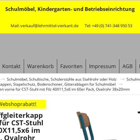
Schulmöbel, Kindergarten- und Betriebseinrichtung
Mail: verkauf@lehrmittel-vierkant.de
Tel: +49 (0) 741-348 950 53
Kontakt
Warenkorb
Favoriten
Impressum
AGB
Schulmöbel, Schultische, Schülerstühle aus Stahlrohr oder Holz
Schulmö
ffkappen, Stapelschutz, Bodenschoner, Gitterablagen für Schulmöbel
pen vorne für CST-Stuhl mit Filz 40X11,5x6 im 60er Pack, Ovalrohr 38x20mm
 Webshoprabatt!
fgleiterkapp
für CST-Stuhl
40X11,5x6 im
, Ovalrohr