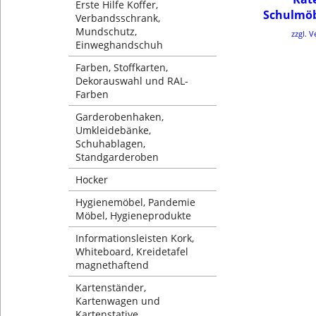
Erste Hilfe Koffer,
Schulmö
Verbandsschrank,
Mundschutz,
zzgl. 
Einweghandschuh
Farben, Stoffkarten,
Dekorauswahl und RAL-
Farben
Garderobenhaken,
Umkleidebänke,
Schuhablagen,
Standgarderoben
Hocker
Hygienemöbel, Pandemie
Möbel, Hygieneprodukte
Informationsleisten Kork,
Whiteboard, Kreidetafel
magnethaftend
Kartenständer,
Kartenwagen und
Kartenstative