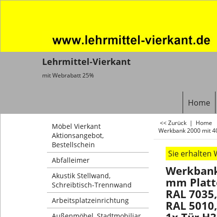
Lehrmittel-Vierkant
mit Webrabatt 25%
Home
<< Zurück
|
Home
Möbel Vierkant
Werkbank 2000 mit 40
Aktionsangebot,
Bestellschein
Sie erhalten
Abfalleimer
Werkbank
Akustik Stellwand,
mm Platte
Schreibtisch-Trennwand
RAL 7035,
Arbeitsplatzeinrichtung
RAL 5010,
Außenmöbel, Stadtmobiliar