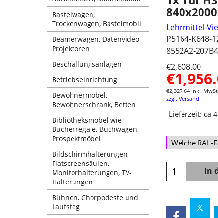
1x Tür H
840x200
Bastelwagen,
Trockenwagen, Bastelmobil
Lehrmittel-Vi
P5164-K648-1
Beamerwagen, Datenvideo-
Projektoren
8552A2-207B4
Beschallungsanlagen
€
2,608.00
€
1,956
Betriebseinrichtung
€
2,327.64
inkl. MwSt
Bewohnermöbel,
zzgl. Versand
Bewohnerschrank, Betten
Lieferzeit:
ca 
Bibliotheksmöbel wie
Bücherregale, Buchwagen,
Prospektmöbel
Bildschirmhalterungen,
Flatscreensäulen,
In 
Monitorhalterungen, TV-
Halterungen
Bühnen, Chorpodeste und
Laufsteg