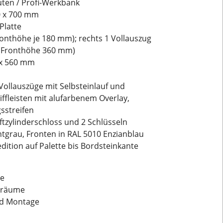
ten / Profi-Werkbank
0 x 700 mm
Platte
Fronthöhe je 180 mm); rechts 1 Vollauszug
 (Fronthöhe 360 mm)
 x 560 mm
Vollauszüge mit Selbsteinlauf und
ffleisten mit alufarbenem Overlay,
sstreifen
iftzylinderschloss und 2 Schlüsseln
chtgrau, Fronten in RAL 5010 Enzianblau
edition auf Palette bis Bordsteinkante
be
tsräume
und Montage