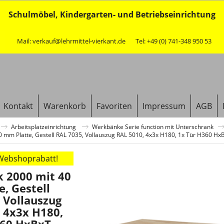
Schulmöbel, Kindergarten- und Betriebseinrichtung
Mail: verkauf@lehrmittel-vierkant.de
Tel: +49 (0) 741-348 950 53
Kontakt
Warenkorb
Favoriten
Impressum
AGB
Arbeitsplatzeinrichtung
Werkbänke Serie function mit Unterschrank
 mm Platte, Gestell RAL 7035, Vollauszug RAL 5010, 4x3x H180, 1x Tür H360 
 Webshoprabatt!
 2000 mit 40
, Gestell
 Vollauszug
 4x3x H180,