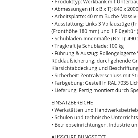
• Produkttyp: Werkbank mit Unterbau
• Abmessungen (H x B x T): 840 x 200
• Arbeitsplatte: 40 mm Buche-Massiv-
• Ausstattung: Links 3 Vollauszüge (
(Fronthöhe 180 mm) und 1 Flügeltür
• Schubladen-Innenmaße (B x T): 490
• Tragkraft je Schublade: 100 kg
• Führung & Auszug: Rollengelagerte 
Rücklaufsicherung; durchgehende Gri
Klarsichtabdeckung und Beschriftung
• Sicherheit: Zentralverschluss mit St
• Farbgebung: Gestell in RAL 7035 Li
• Lieferung: Fertig montiert durch Sp
EINSATZBEREICHE
• Werkstätten und Handwerksbetrie
• Schulen und technische Unterrich
• Betriebseinrichtungen, Industrie 
AUSSCHREIBUNGSTEXT