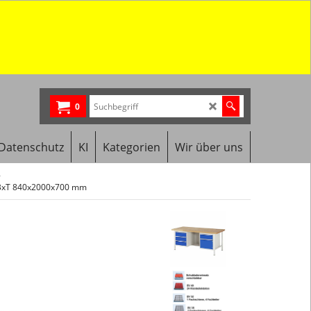
0
Datenschutz
KI
Kategorien
Wir über uns
HxBxT 840x2000x700 mm