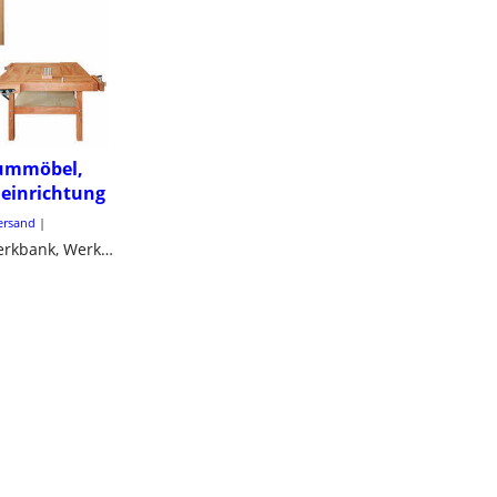
ummöbel,
einrichtung
Versand
Hobelbank, Werkbank, Werktische, Werkschrank, Hocker