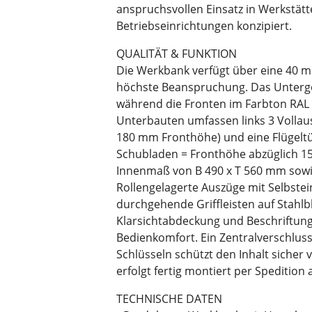
anspruchsvollen Einsatz in Werkstät
Betriebseinrichtungen konzipiert.
QUALITÄT & FUNKTION
Die Werkbank verfügt über eine 40 m
höchste Beanspruchung. Das Untergeste
während die Fronten im Farbton RAL 
Unterbauten umfassen links 3 Vollaus
180 mm Fronthöhe) und eine Flügelt
Schubladen = Fronthöhe abzüglich 15
Innenmaß von B 490 x T 560 mm sowie
Rollengelagerte Auszüge mit Selbste
durchgehende Griffleisten auf Stahlb
Klarsichtabdeckung und Beschriftung
Bedienkomfort. Ein Zentralverschluss 
Schlüsseln schützt den Inhalt sicher 
erfolgt fertig montiert per Spedition 
TECHNISCHE DATEN