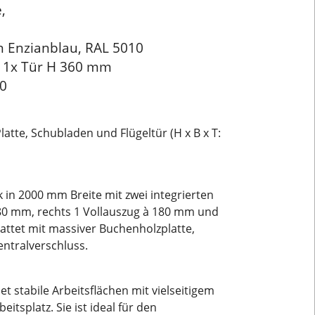
,
n Enzianblau, RAL 5010
m 1x Tür H 360 mm
10
tte, Schubladen und Flügeltür (H x B x T:
in 2000 mm Breite mit zwei integrierten
180 mm, rechts 1 Vollauszug à 180 mm und
attet mit massiver Buchenholzplatte,
entralverschluss.
 stabile Arbeitsflächen mit vielseitigem
tsplatz. Sie ist ideal für den