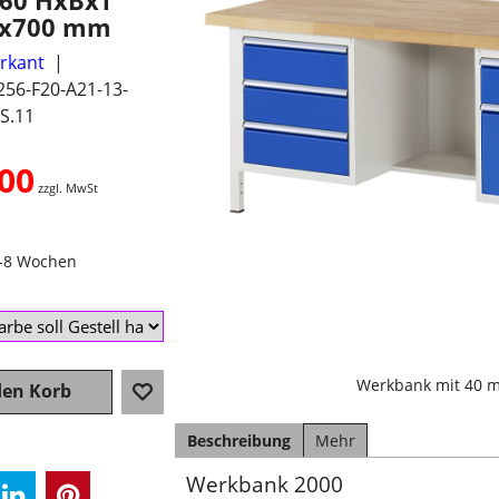
360 HxBxT
0x700 mm
erkant
256-F20-A21-13-
S.11
.00
zzgl. MwSt
4-8 Wochen
Werkbank mit 40 m
den Korb
Beschreibung
Mehr
Werkbank 2000