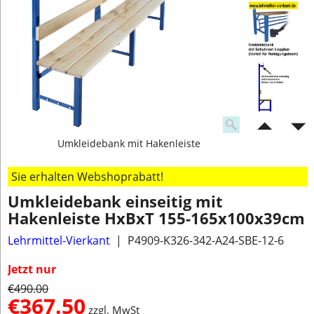
Umkleidebank mit Hakenleiste
Sie erhalten Webshoprabatt!
Umkleidebank einseitig mit
Hakenleiste HxBxT 155-165x100x39cm
Lehrmittel-Vierkant
P4909-K326-342-A24-SBE-12-6
Jetzt nur
€
490.00
€
367.50
zzgl. MwSt