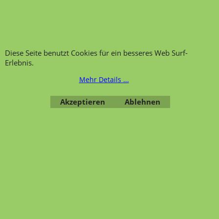
Kategorien von A-Z von
Garantie und
Lehrmittel-Vierkant
Nachkaufservice
Kontakt
Ansprechpartner und
Telefonservice
Wir über uns
Diese Seite benutzt Cookies für ein besseres Web Surf-
Hinweis zur
Impressum
Erlebnis.
Warenannahme
AGB
Mehr Details ...
Datenschutzerklärung
Akzeptieren
Ablehnen
Bestellung widerrufen
Übersicht
Kategorien
,
Kontaktformular
,
Impressum
,
AGB
,
Datenschutz
WebShop erstellt mit ShopFactory Shop Software.