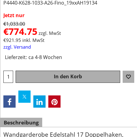
P4440-K628-1033-A26-Fino_19xxAH19134
Jetzt nur
€
1,033.00
€
774.75
zzgl. MwSt
€
921.95
inkl. MwSt
zzgl. Versand
Lieferzeit:
ca 4-8 Wochen
In den Korb
Beschreibung
Wandgarderobe Edelstahl 17 Doppelhaken,