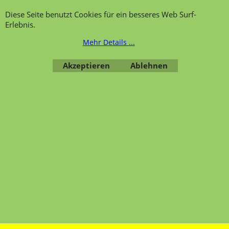
Hinweis zur
Impressum
Diese Seite benutzt Cookies für ein besseres Web Surf-
Warenannahme
AGB
Erlebnis.
Datenschutzerklärung
Mehr Details ...
Bestellung widerrufen
Akzeptieren
Ablehnen
Übersicht
Kategorien
,
Kontaktformular
,
Impressum
,
AGB
,
Datenschutz
WebShop erstellt mit ShopFactory Shop Software.