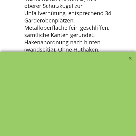
oberer Schutzkugel zur
Unfallverhütung, entsprechend 34
Garderobenplätzen.
Metalloberfläche fein geschliffen,
sämtliche Kanten gerundet.
Hakenanordnung nach hinten
(wandseitig). Ohne Huthaken.
Hochwertige Objektqualität für
den dauerhaften Einsatz in
öffentlichen Gebäuden.
Transportfragebogen für
FAQ, Fragen und Antworten
die Anlieferung von Möbel
Kategorien von A-Z von
Garantie und
Lehrmittel-Vierkant
Nachkaufservice
Kontakt
Ansprechpartner und
Telefonservice
Wir über uns