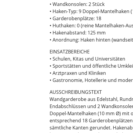
• Wandkonsolen: 2 Stück
• Haken-Typ: 9 Doppel-Mantelhaken 
• Garderobenplätze: 18
• Huthaken: 0 (reine Mantelhaken-Au
• Hakenabstand: 125 mm
• Anordnung: Haken hinten (wandseit
EINSATZBEREICHE
• Schulen, Kitas und Universitäten
• Sportstätten und öffentliche Umkl
• Arztpraxen und Kliniken
• Gastronomie, Hotellerie und mode
AUSSCHREIBUNGSTEXT
Wandgarderobe aus Edelstahl, Rundr
Endabschlüssen und 2 Wandkonsolen.
Doppel-Mantelhaken (10 mm Ø) mit ob
entsprechend 18 Garderobenplätzen. M
sämtliche Kanten gerundet. Hakena