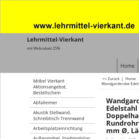
Lehrmittel-Vierkant
mit Webrabatt 25%
Home
<< Zurück
|
Home
Möbel Vierkant
Wandgarderobe Edels
Aktionsangebot,
Bestellschein
Wandgar
Abfalleimer
Edelstahl
Akustik Stellwand,
Doppelha
Schreibtisch-Trennwand
Rundrohr
Arbeitsplatzeinrichtung
mm Ø, L
Außenmöbel, Stadtmobiliar