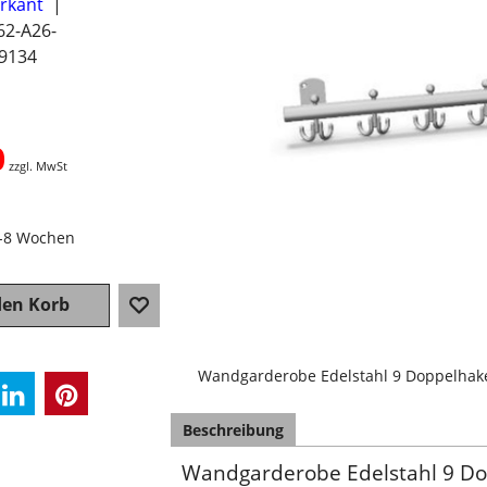
erkant
62-A26-
9134
0
zzgl. MwSt
4-8 Wochen
den Korb
Wandgarderobe Edelstahl 9 Doppelhak
Beschreibung
Wandgarderobe Edelstahl 9 D