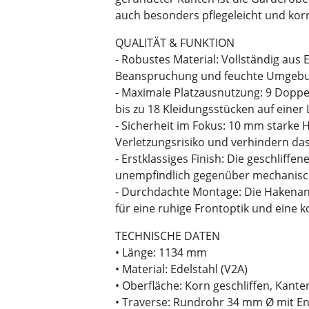
auch besonders pflegeleicht und kor
QUALITÄT & FUNKTION
- Robustes Material: Vollständig aus E
Beanspruchung und feuchte Umgeb
- Maximale Platzausnutzung: 9 Dopp
bis zu 18 Kleidungsstücken auf einer 
- Sicherheit im Fokus: 10 mm starke
Verletzungsrisiko und verhindern das
- Erstklassiges Finish: Die geschliffe
unempfindlich gegenüber mechanisch
- Durchdachte Montage: Die Hakenan
für eine ruhige Frontoptik und eine 
TECHNISCHE DATEN
• Länge: 1134 mm
• Material: Edelstahl (V2A)
• Oberfläche: Korn geschliffen, Kant
• Traverse: Rundrohr 34 mm Ø mit E