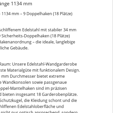
Länge 1134 mm
1134 mm – 9 Doppelhaken (18 Plätze)
hliffenem Edelstahl mit stabiler 34 mm
 Sicherheits-Doppelhaken (18 Plätze)
Hakenanordnung – die ideale, langlebige
tliche Gebäude.
m Raum: Unsere Edelstahl-Wandgarderobe
te Materialgüte mit funktionalem Design.
34 mm Durchmesser bietet extreme
uste Wandkonsolen sowie passgenaue
oppel-Mantelhaken sind im präzisen
 bieten insgesamt 18 Garderobenplätze.
Schutzkugel, die Kleidung schont und die
chliffenen Edelstahloberfläche und
 nicht nur optisch ansprechend, sondern