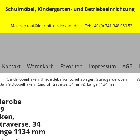
Schulmöbel, Kindergarten- und Betriebseinrichtung
Mail: verkauf@lehrmittel-vierkant.de
Tel: +49 (0) 741-348 950 53
Kontakt
Warenkorb
Favoriten
Impressum
AGB
Garderobenhaken, Umkleidebänke, Schuhablagen, Standgarderoben
W
tahl 9 Doppelhaken, Rundrohrtraverse, 34 mm Ø, Länge 1134 mm
derobe
 9
ken,
traverse, 34
änge 1134 mm