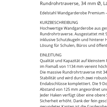
Rundrohrtraverse, 34 mm Ø, 
Edelstahl Wandgarderobe Premium – 
KURZBESCHREIBUNG
Hochwertige Wandgarderobe aus gesc
Rundrohrtraverse. Ausgestattet mit 9
inklusive Schutzkugeln und hinterer 
Lösung für Schulen, Büros und öffen
EINLEITUNG
Qualität und Kapazität auf kleinste
im Fixmaß von 1134 mm vereint höchs
Die massive Rundrohrtraverse mit 
Stabilität und wird durch zwei rob
Endabschlüsse komplettiert. Die 9 D
Abstand von 125 mm angeordnet und
Jeder Haken verfügt über eine obere 
Sicherheit erhöht. Dank der fein ges
gerundeter Kanten ist die Garderobe