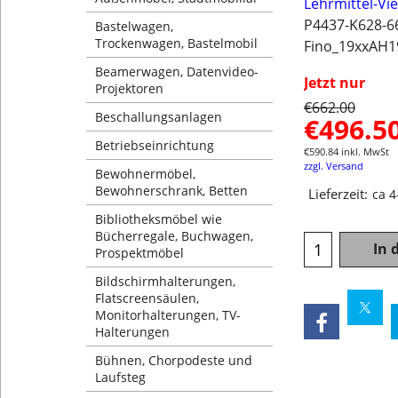
Lehrmittel-Vi
P4437-K628-6
Bastelwagen,
Trockenwagen, Bastelmobil
Fino_19xxAH1
Beamerwagen, Datenvideo-
Jetzt nur
Projektoren
€
662.00
Beschallungsanlagen
€
496.5
Betriebseinrichtung
€
590.84
inkl. MwSt
zzgl. Versand
Bewohnermöbel,
Bewohnerschrank, Betten
Lieferzeit:
ca 
Bibliotheksmöbel wie
Bücherregale, Buchwagen,
In 
Prospektmöbel
Bildschirmhalterungen,
Flatscreensäulen,
Monitorhalterungen, TV-
Halterungen
Bühnen, Chorpodeste und
Laufsteg