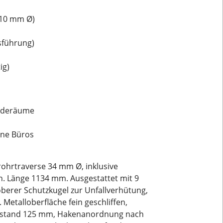
(10 mm Ø)
sführung)
ig)
eideräume
rne Büros
ohrtraverse 34 mm Ø, inklusive
 Länge 1134 mm. Ausgestattet mit 9
erer Schutzkugel zur Unfallverhütung,
etalloberfläche fein geschliffen,
bstand 125 mm, Hakenanordnung nach