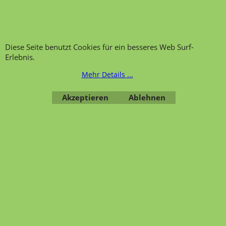
Wir über uns
Hinweis zur
Impressum
Warenannahme
AGB
Datenschutzerklärung
Diese Seite benutzt Cookies für ein besseres Web Surf-
Erlebnis.
Bestellung widerrufen
Mehr Details ...
Akzeptieren
Ablehnen
Übersicht
Kategorien
,
Kontaktformular
,
Impressum
,
AGB
,
Datenschutz
WebShop erstellt mit ShopFactory Shop Software.