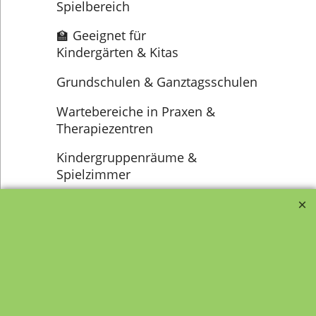
Spielbereich
🏫 Geeignet für
Kindergärten & Kitas
Grundschulen & Ganztagsschulen
Wartebereiche in Praxen &
Therapiezentren
Kindergruppenräume &
Spielzimmer
Transportfragebogen für
FAQ, Fragen und Antworten
die Anlieferung von Möbel
Kategorien von A-Z von
Garantie und
Lehrmittel-Vierkant
Nachkaufservice
Kontakt
Ansprechpartner und
Telefonservice