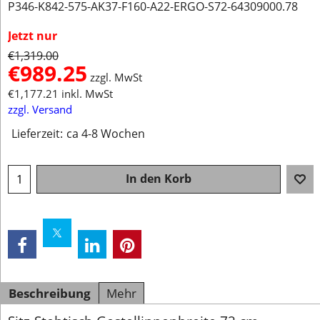
P346-K842-575-AK37-F160-A22-ERGO-S72-64309000.78
Jetzt nur
€
1,319.00
€
989.25
zzgl. MwSt
€
1,177.21
inkl. MwSt
zzgl. Versand
Lieferzeit:
ca 4-8 Wochen
In den Korb
Beschreibung
Mehr