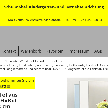
Schulmöbel, Kindergarten- und Betriebseinrichtung
Mail: verkauf@lehrmittel-vierkant.de
Tel: +49 (0) 741-348 950 53
Kontakt
Warenkorb
Favoriten
Impressum
AGB
Schultafel, Wandtafel, Interaktive Tafel
ngwandtafeln, Kreidetafeln, Whiteboard, Pinnboard, Klettboards, Korktafel, Korkb
tahl, magnethaftend und beschreibbar -K797
Magnettafel aus Edelstahl Hx
r bekommen Sie ein
tt!!!!
fel aus
l HxBxT
8 cm