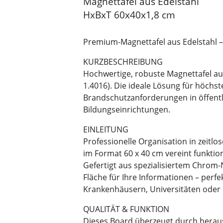
Magnettafel aus Edelstahl
HxBxT 60x40x1,8 cm
Premium-Magnettafel aus Edelstahl –
KURZBESCHREIBUNG
Hochwertige, robuste Magnettafel au
1.4016). Die ideale Lösung für höchs
Brandschutzanforderungen in öffent
Bildungseinrichtungen.
EINLEITUNG
Professionelle Organisation in zeitl
im Format 60 x 40 cm vereint funktion
Gefertigt aus spezialisiertem Chrom-N
Fläche für Ihre Informationen – perf
Krankenhäusern, Universitäten oder
QUALITÄT & FUNKTION
Dieses Board überzeugt durch heraus