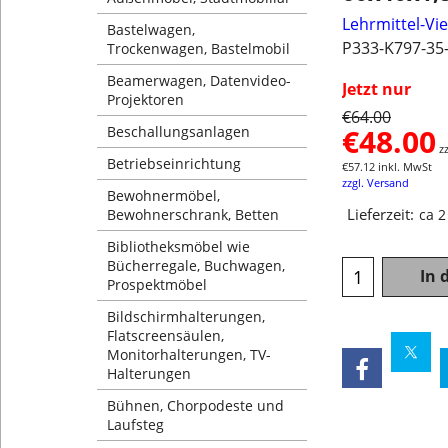
Lehrmittel-Vi
Bastelwagen,
P333-K797-35
Trockenwagen, Bastelmobil
Beamerwagen, Datenvideo-
Jetzt nur
Projektoren
€
64.00
€
48.00
Beschallungsanlagen
z
Betriebseinrichtung
€
57.12
inkl. MwSt
zzgl. Versand
Bewohnermöbel,
Lieferzeit:
Bewohnerschrank, Betten
ca 
Bibliotheksmöbel wie
Bücherregale, Buchwagen,
In 
Prospektmöbel
Bildschirmhalterungen,
Flatscreensäulen,
Monitorhalterungen, TV-
Halterungen
Bühnen, Chorpodeste und
Laufsteg