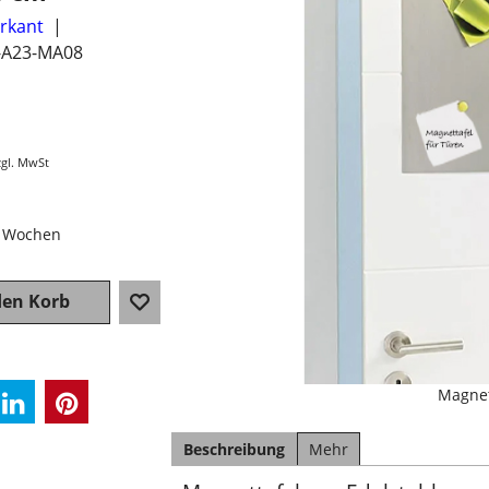
erkant
-A23-MA08
zgl. MwSt
2 Wochen
den Korb
Magnet
Beschreibung
Mehr