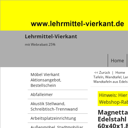
Lehrmittel-Vierkant
mit Webrabatt 25%
Home
<< Zurück
|
Home
Möbel Vierkant
Tafeln, Wandtafel, La
Aktionsangebot,
Wandtafeln aus Edels
Bestellschein
Abfalleimer
Hinweis: Hie
Webshop-Raba
Akustik Stellwand,
Schreibtisch-Trennwand
Magnetta
Edelstah
Arbeitsplatzeinrichtung
60x40x1,
Außenmöbel, Stadtmobiliar