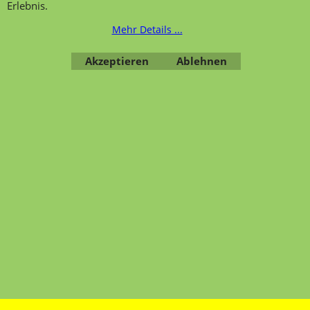
Erlebnis.
Mehr Details ...
Bestellung widerrufen
Akzeptieren
Ablehnen
Übersicht
Kategorien
,
Kontaktformular
,
Impressum
,
AGB
,
Datenschutz
WebShop erstellt mit ShopFactory Shop Software.