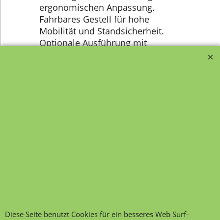
ergonomischen Anpassung.
Fahrbares Gestell für hohe
Mobilität und Standsicherheit.
Optionale Ausführung mit
spezifischer Lineatur und
individueller Gestellfarbe möglich.
Lieferung komplett montiert.
Transportfragebogen für
FAQ, Fragen und Antworten
die Anlieferung von Möbel
Kategorien von A-Z von
Garantie und
Lehrmittel-Vierkant
Nachkaufservice
Kontakt
Ansprechpartner und
Telefonservice
Wir über uns
Hinweis zur
Impressum
Warenannahme
AGB
Diese Seite benutzt Cookies für ein besseres Web Surf-
Datenschutzerklärung