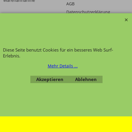
Warenannahme
AGB
Datenschutzerklärung
Übersicht
Kategorien
,
Kontaktformular
,
Impressum
,
AGB
,
Diese Seite benutzt Cookies für ein besseres Web Surf-
Datenschutz
Erlebnis.
WebShop erstellt mit ShopFactory Shop Software.
Mehr Details ...
Akzeptieren
Ablehnen