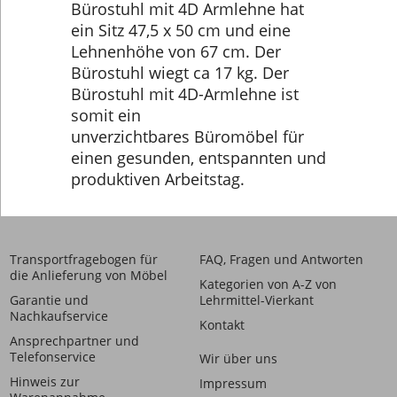
Bürostuhl mit 4D Armlehne hat
ein Sitz 47,5 x 50 cm und eine
Lehnenhöhe von 67 cm. Der
Bürostuhl wiegt ca 17 kg. Der
Bürostuhl mit 4D-Armlehne ist
somit ein
unverzichtbares Büromöbel für
einen gesunden, entspannten und
produktiven Arbeitstag.
Transportfragebogen für
FAQ, Fragen und Antworten
die Anlieferung von Möbel
Kategorien von A-Z von
Garantie und
Lehrmittel-Vierkant
Nachkaufservice
Kontakt
Ansprechpartner und
Telefonservice
Wir über uns
Hinweis zur
Impressum