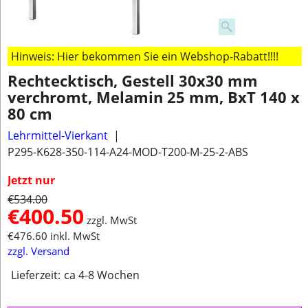
Hinweis: Hier bekommen Sie ein Webshop-Rabatt!!!!
Rechtecktisch, Gestell 30x30 mm
verchromt, Melamin 25 mm, BxT 140 x
80 cm
Lehrmittel-Vierkant
P295-K628-350-114-A24-MOD-T200-M-25-2-ABS
Jetzt nur
€
534.00
€
400.50
zzgl. MwSt
€
476.60
inkl. MwSt
zzgl. Versand
Lieferzeit:
ca 4-8 Wochen