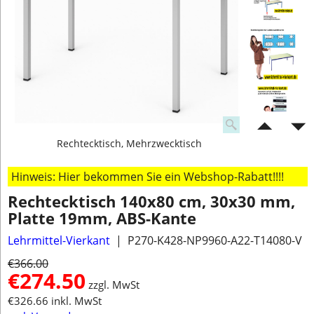
Rechtecktisch, Mehrzwecktisch
Hinweis: Hier bekommen Sie ein Webshop-Rabatt!!!!
Rechtecktisch 140x80 cm, 30x30 mm,
Platte 19mm, ABS-Kante
Lehrmittel-Vierkant
P270-K428-NP9960-A22-T14080-V
€
366.00
€
274.50
zzgl. MwSt
€
326.66
inkl. MwSt