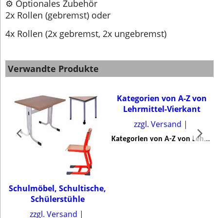
⚙️ Optionales Zubehör
2x Rollen (gebremst) oder
4x Rollen (2x gebremst, 2x ungebremst)
Verwandte Produkte
Kategorien von A-Z von
Lehrmittel-Vierkant
zzgl. Versand
K
ategorien von A-Z von Lehrmittel-Vierkant
Schulmöbel, Schultische,
Schülerstühle
zzgl. Versand