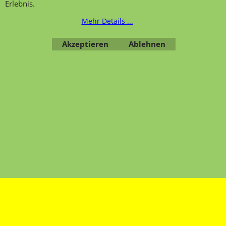
Erlebnis.
Mehr Details ...
Übersicht
Kategorien
,
Kontaktformular
,
Impressum
,
AGB
,
Akzeptieren
Ablehnen
Datenschutz
WebShop erstellt mit ShopFactory Shop Software.