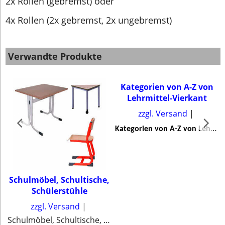
2x Rollen (gebremst) oder
4x Rollen (2x gebremst, 2x ungebremst)
Verwandte Produkte
Kategorien von A-Z von
Lehrmittel-Vierkant
zzgl. Versand
K
ategorien von A-Z von Lehrmittel-Vierkant
Schulmöbel, Schultische,
Schülerstühle
zzgl. Versand
Schulmöbel, Schultische, Schülerstühle