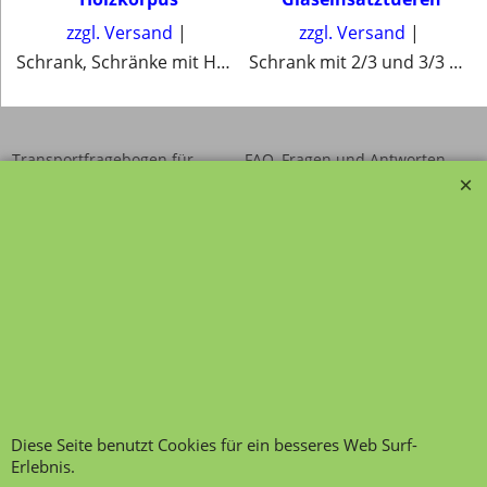
zzgl. Versand
zzgl. Versand
Schrank, Schränke mit Holzkorpus
Schrank mit 2/3 und 3/3 Glaseinsatz in Drehtuer
Transportfragebogen für
FAQ, Fragen und Antworten
die Anlieferung von Möbel
Kategorien von A-Z von
Garantie und
Lehrmittel-Vierkant
Nachkaufservice
Kontakt
Ansprechpartner und
Telefonservice
Wir über uns
Hinweis zur
Impressum
Warenannahme
AGB
Datenschutzerklärung
Bestellung widerrufen
Diese Seite benutzt Cookies für ein besseres Web Surf-
Erlebnis.