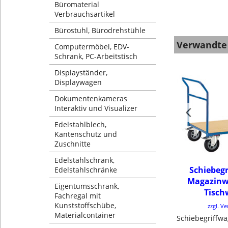
Büromaterial
Verbrauchsartikel
Bürostuhl, Bürodrehstühle
Verwandte
Computermöbel, EDV-
Schrank, PC-Arbeitstisch
Displayständer,
Displaywagen
Dokumentenkameras
Interaktiv und Visualizer
Edelstahlblech,
Kantenschutz und
Zuschnitte
Edelstahlschrank,
Schiebeg
Edelstahlschränke
Magazinw
Eigentumsschrank,
Tisc
Fachregal mit
Kunststoffschübe,
zzgl. V
Materialcontainer