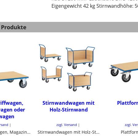
Eigengewicht 42 kg Stirnwandhöhe:
 Produkte
riffwagen,
Stirnwandwagen mit
Plattfo
agen oder
Holz-Stirnwand
hwagen
ersand
zzgl. Versand
zzgl. Ve
Schiebegriffwagen, Magazinwagen oder Tischwagen
Stirnwandwagen mit Holz-Stirnwand
Plattfo