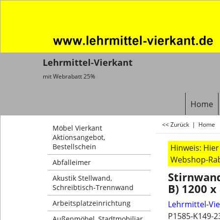
Lehrmittel-Vierkant
mit Webrabatt 25%
Home
<< Zurück
|
Home
Möbel Vierkant
Aktionsangebot,
Bestellschein
Hinweis: Hie
Webshop-Raba
Abfalleimer
Stirnwan
Akustik Stellwand,
B) 1200 
Schreibtisch-Trennwand
Arbeitsplatzeinrichtung
Lehrmittel-Vi
P1585-K149-2
Außenmöbel, Stadtmobiliar