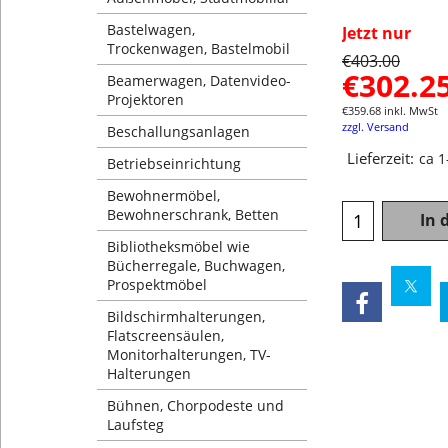
Bastelwagen,
Jetzt nur
Trockenwagen, Bastelmobil
€
403.00
€
302.2
Beamerwagen, Datenvideo-
Projektoren
€
359.68
inkl. MwSt
zzgl. Versand
Beschallungsanlagen
Lieferzeit:
ca 
Betriebseinrichtung
Bewohnermöbel,
Bewohnerschrank, Betten
In 
Bibliotheksmöbel wie
Bücherregale, Buchwagen,
Prospektmöbel
Bildschirmhalterungen,
Flatscreensäulen,
Monitorhalterungen, TV-
Halterungen
Bühnen, Chorpodeste und
Laufsteg