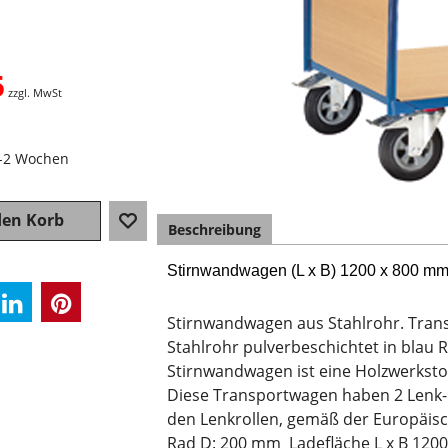
5
zzgl. MwSt
1-2 Wochen
den Korb
Beschreibung
Stirnwandwagen (L x B) 1200 x 800 m
Stirnwandwagen aus Stahlrohr. Tran
Stahlrohr pulverbeschichtet in blau R
Stirnwandwagen ist eine Holzwerksto
Diese Transportwagen haben 2 Lenk- 
den Lenkrollen, gemäß der Europäisc
Rad D: 200 mm Ladefläche L x B 12