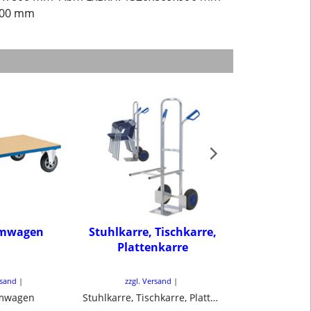
 500 mm
rmwagen
Stuhlkarre, Tischkarre,
Stahlroh
Plattenkarre
Sackkar
Stahlbelch
rsand
zzgl. Versand
zzgl. Ve
rmwagen
Stuhlkarre, Tischkarre, Plattenkarre