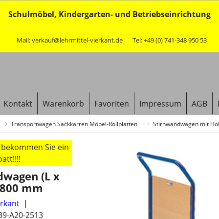
Schulmöbel, Kindergarten- und Betriebseinrichtung
Mail: verkauf@lehrmittel-vierkant.de
Tel: +49 (0) 741-348 950 53
Kontakt
Warenkorb
Favoriten
Impressum
AGB
Transportwagen Sackkarren Möbel-Rollplatten
Stirnwandwagen mit Hol
r bekommen Sie ein
tt!!!!
dwagen (L x
x 800 mm
erkant
39-A20-2513