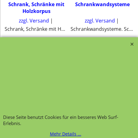
Schrank, Schränke mit
Schrankwandsysteme
Holzkorpus
zzgl. Versand
zzgl. Versand
Schrank, Schränke mit Holzkorpus
Schrankwandsysteme. Schränke, Regalschränke und Oberschrank mit und ohne Leiteranlage
Transportfragebogen für
FAQ, Fragen und Antworten
die Anlieferung von Möbel
Kategorien von A-Z von
Garantie und
Lehrmittel-Vierkant
Nachkaufservice
Kontakt
Ansprechpartner und
Telefonservice
Wir über uns
Hinweis zur
Impressum
Warenannahme
AGB
Diese Seite benutzt Cookies für ein besseres Web Surf-
Datenschutzerklärung
Erlebnis.
Bestellung widerrufen
Mehr Details ...